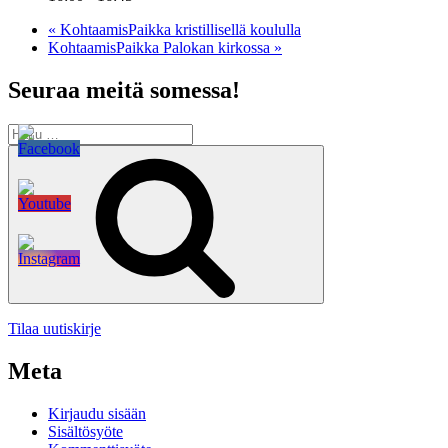
«
KohtaamisPaikka kristillisellä koululla
KohtaamisPaikka Palokan kirkossa
»
Seuraa meitä somessa!
Etsi:
Haku
Tilaa uutiskirje
Meta
Kirjaudu sisään
Sisältösyöte