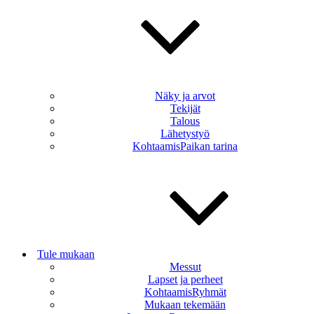
Näky ja arvot
Tekijät
Talous
Lähetystyö
KohtaamisPaikan tarina
Tule mukaan
Messut
Lapset ja perheet
KohtaamisRyhmät
Mukaan tekemään