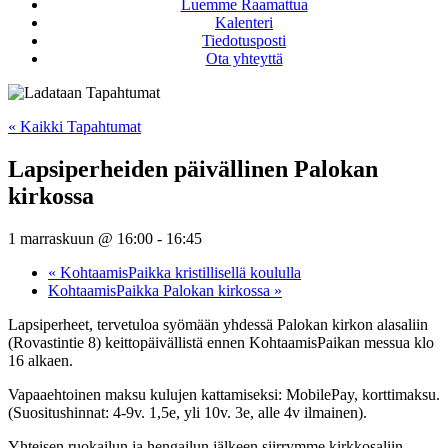
Luemme Raamattua
Kalenteri
Tiedotusposti
Ota yhteyttä
« Kaikki Tapahtumat
Lapsiperheiden päivällinen Palokan
kirkossa
1 marraskuun @ 16:00
-
16:45
«
KohtaamisPaikka kristillisellä koululla
KohtaamisPaikka Palokan kirkossa
»
Lapsiperheet, tervetuloa syömään yhdessä Palokan kirkon alasaliin
(Rovastintie 8) keittopäivällistä ennen KohtaamisPaikan messua klo
16 alkaen.
Vapaaehtoinen maksu kulujen kattamiseksi: MobilePay, korttimaksu.
(Suositushinnat: 4-9v. 1,5e, yli 10v. 3e, alle 4v ilmainen).
Yhteisen ruokailun ja hengailun jälkeen siirrymme kirkkosaliin