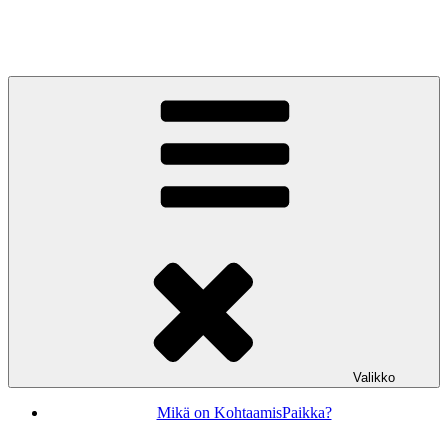
Siirry
sisältöön
KohtaamisPaikka Jyväskylä
Valikko
Mikä on KohtaamisPaikka?