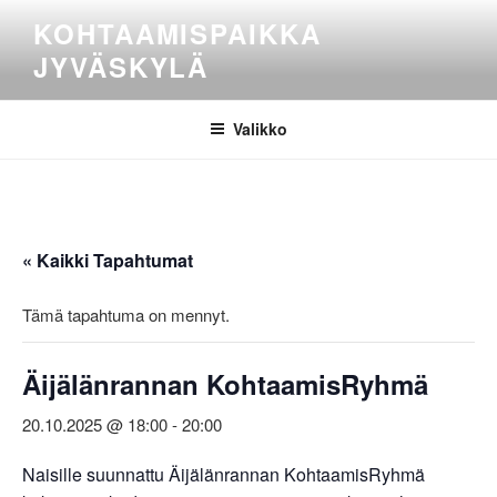
Siirry
KOHTAAMISPAIKKA
sisältöön
JYVÄSKYLÄ
Valikko
« Kaikki Tapahtumat
Tämä tapahtuma on mennyt.
Äijälänrannan KohtaamisRyhmä
20.10.2025 @ 18:00
-
20:00
Naisille suunnattu Äijälänrannan KohtaamisRyhmä