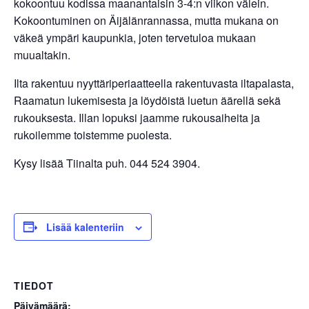
kokoontuu kodissa maanantaisin 3-4:n viikon välein.
Kokoontuminen on Äijälänrannassa, mutta mukana on
väkeä ympäri kaupunkia, joten tervetuloa mukaan
muualtakin.
Ilta rakentuu nyyttäriperiaatteella rakentuvasta iltapalasta,
Raamatun lukemisesta ja löydöistä luetun äärellä sekä
rukouksesta. Illan lopuksi jaamme rukousaiheita ja
rukoilemme toistemme puolesta.
Kysy lisää Tiinalta puh. 044 524 3904.
Lisää kalenteriin
TIEDOT
Päivämäärä: