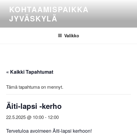
Siirry
KOHTAAMISPAIKKA
sisältöön
JYVÄSKYLÄ
Valikko
« Kaikki Tapahtumat
Tämä tapahtuma on mennyt.
Äiti-lapsi -kerho
22.5.2025 @ 10:00
-
12:00
Tervetuloa avoimeen Äiti-lapsi kerhoon!