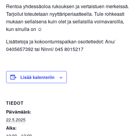
Rentoa yhdessäoloa rukouksen ja vertaistuen merkeissä.
Tarjoilut toteutetaan nyyttäriperiaatteella. Tule rohkeasti
mukaan sellaisena kuin olet ja sellaisilla voimavaroilla,
kun sinulla on ☺
Lisätietoja ja kokoontumispaikan osoitetiedot: Anu/
0405657392 tai Ninni/ 045 8015217
Lisää kalenteriin
TIEDOT
Päivämäärä:
22.5.2025
Aika:
10:00 - 12:00