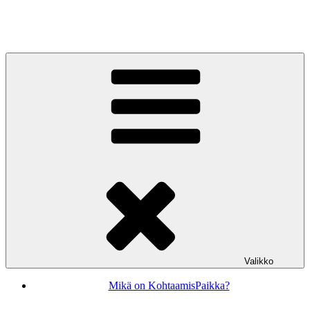
Siirry
sisältöön
KohtaamisPaikka Jyväskylä
Valikko
Mikä on KohtaamisPaikka?