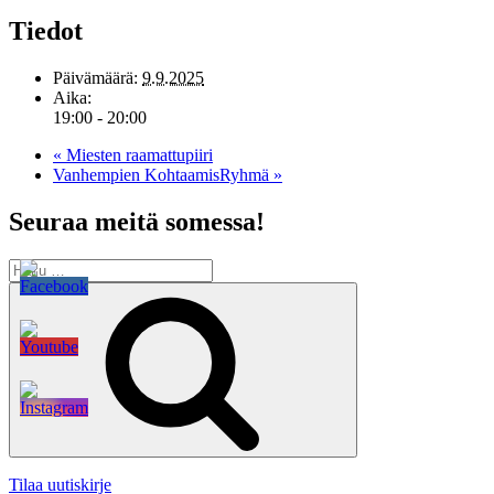
Tiedot
Päivämäärä:
9.9.2025
Aika:
19:00 - 20:00
«
Miesten raamattupiiri
Vanhempien KohtaamisRyhmä
»
Seuraa meitä somessa!
Etsi:
Haku
Tilaa uutiskirje