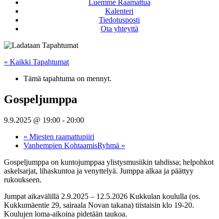
Luemme Raamattua
Kalenteri
Tiedotusposti
Ota yhteyttä
« Kaikki Tapahtumat
Tämä tapahtuma on mennyt.
Gospeljumppa
9.9.2025 @ 19:00
-
20:00
«
Miesten raamattupiiri
Vanhempien KohtaamisRyhmä
»
Gospeljumppa on kuntojumppaa ylistysmusiikin tahdissa; helpohkot
askelsarjat, lihaskuntoa ja venyttelyä. Jumppa alkaa ja päättyy
rukoukseen.
Jumpat aikavälillä 2.9.2025 – 12.5.2026 Kukkulan koululla (os.
Kukkumäentie 29, sairaala Novan takana) tiistaisin klo 19-20.
Koulujen loma-aikoina pidetään taukoa.