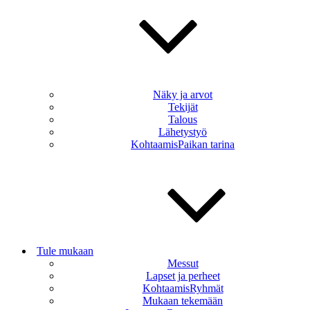
Näky ja arvot
Tekijät
Talous
Lähetystyö
KohtaamisPaikan tarina
Tule mukaan
Messut
Lapset ja perheet
KohtaamisRyhmät
Mukaan tekemään