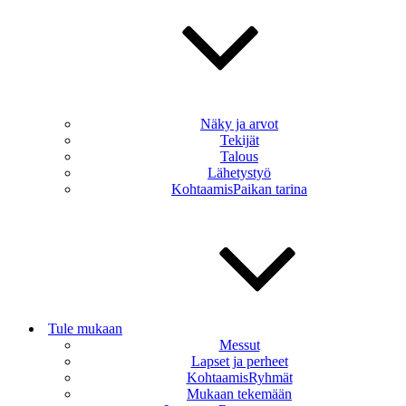
Näky ja arvot
Tekijät
Talous
Lähetystyö
KohtaamisPaikan tarina
Tule mukaan
Messut
Lapset ja perheet
KohtaamisRyhmät
Mukaan tekemään