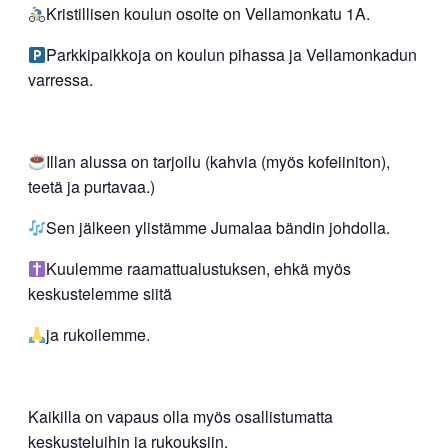
Kristillisen koulun osoite on Vellamonkatu 1A.
Parkkipaikkoja on koulun pihassa ja Vellamonkadun
varressa.
Illan alussa on tarjoilu (kahvia (myös kofeiiniton),
teetä ja purtavaa.)
Sen jälkeen ylistämme Jumalaa bändin johdolla.
Kuulemme raamattualustuksen, ehkä myös
keskustelemme siitä
ja rukoilemme.
Kaikilla on vapaus olla myös osallistumatta
keskusteluihin ja rukouksiin.