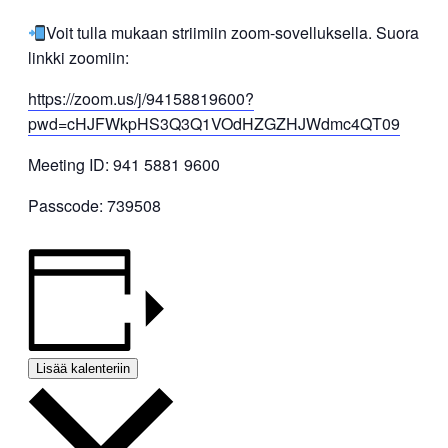
Voit tulla mukaan striimiin zoom-sovelluksella. Suora
linkki zoomiin:
https://zoom.us/j/94158819600?
pwd=cHJFWkpHS3Q3Q1VOdHZGZHJWdmc4QT09
Meeting ID: 941 5881 9600
Passcode: 739508
Lisää kalenteriin