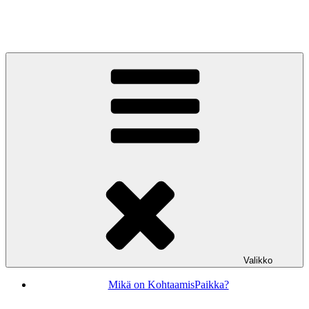
Siirry
sisältöön
KohtaamisPaikka Jyväskylä
Valikko
Mikä on KohtaamisPaikka?