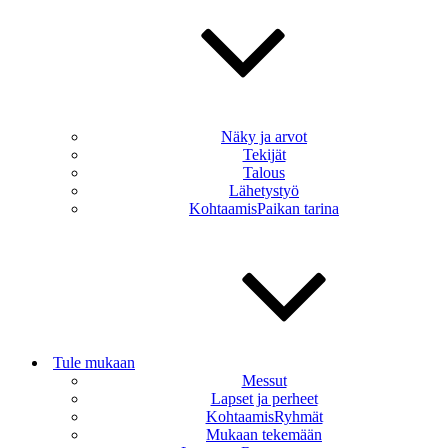
Näky ja arvot
Tekijät
Talous
Lähetystyö
KohtaamisPaikan tarina
Tule mukaan
Messut
Lapset ja perheet
KohtaamisRyhmät
Mukaan tekemään