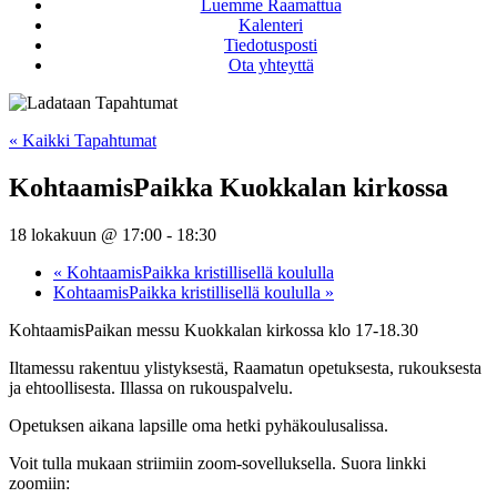
Luemme Raamattua
Kalenteri
Tiedotusposti
Ota yhteyttä
« Kaikki Tapahtumat
KohtaamisPaikka Kuokkalan kirkossa
18 lokakuun @ 17:00
-
18:30
«
KohtaamisPaikka kristillisellä koululla
KohtaamisPaikka kristillisellä koululla
»
KohtaamisPaikan messu Kuokkalan kirkossa klo 17-18.30
Iltamessu rakentuu ylistyksestä, Raamatun opetuksesta, rukouksesta
ja ehtoollisesta. Illassa on rukouspalvelu.
Opetuksen aikana lapsille oma hetki pyhäkoulusalissa.
Voit tulla mukaan striimiin zoom-sovelluksella. Suora linkki
zoomiin: