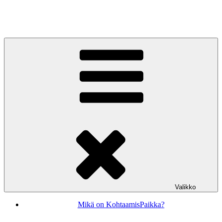
Siirry
sisältöön
KohtaamisPaikka Jyväskylä
Valikko
Mikä on KohtaamisPaikka?