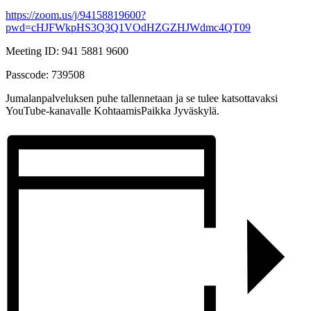
https://zoom.us/j/94158819600?
pwd=cHJFWkpHS3Q3Q1VOdHZGZHJWdmc4QT09
Meeting ID: 941 5881 9600
Passcode: 739508
Jumalanpalveluksen puhe tallennetaan ja se tulee katsottavaksi
YouTube-kanavalle KohtaamisPaikka Jyväskylä.