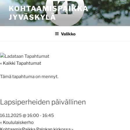
Siirry
KOHTAAMISPAIKKA
sisältöön
JYVÄSKYLÄ
Valikko
« Kaikki Tapahtumat
Tämä tapahtuma on mennyt.
Lapsiperheiden päivällinen
16.11.2025 @ 16:00
-
16:45
«
Koululaiskerho
KohtaamisPaikka Palokan kirkossa
»