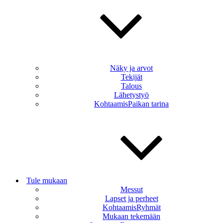
Näky ja arvot
Tekijät
Talous
Lähetystyö
KohtaamisPaikan tarina
Tule mukaan
Messut
Lapset ja perheet
KohtaamisRyhmät
Mukaan tekemään