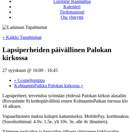
Luemme Raamattua
Kalenteri
Tiedotusposti
Ota yhteyttä
« Kaikki Tapahtumat
Lapsiperheiden päivällinen Palokan
kirkossa
27 syyskuun @ 16:00
-
16:45
«
Gospeljumppa
KohtaamisPaikka Palokan kirkossa
»
Lapsiperheet, tervetuloa syömään yhdessä Palokan kirkon alasaliin
(Rovastintie 8) keittopäivällistä ennen KohtaamisPaikan messua klo
16 alkaen.
Vapaaehtoinen maksu kulujen kattamiseksi: MobilePay, korttimaksu.
(Suositushinnat: 4-9v. 1,5e, yli 10v. 3e, alle 4v ilmainen).
Yhteisen ruokailun ja hengailun jälkeen siirrymme kirkkosaliin