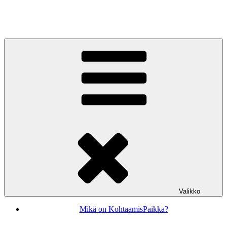
Siirry
sisältöön
KohtaamisPaikka Jyväskylä
Valikko
Mikä on KohtaamisPaikka?