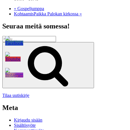
«
Gospeljumppa
KohtaamisPaikka Palokan kirkossa
»
Seuraa meitä somessa!
Etsi:
Haku
Tilaa uutiskirje
Meta
Kirjaudu sisään
Sisältösyöte