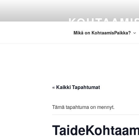
Siirry
sisältöön
KOHTAAMI
Mikä on KohtaamisPaikka?
« Kaikki Tapahtumat
Tämä tapahtuma on mennyt.
TaideKohtaam