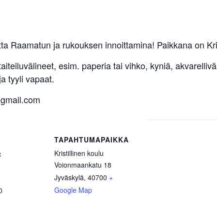
ta Raamatun ja rukouksen innoittamina! Paikkana on Kris
iteiluvälineet, esim. paperia tai vihko, kyniä, akvarellivä
ja tyyli vapaat.
)gmail.com
TAPAHTUMAPAIKKA
Kristillinen koulu
:
Voionmaankatu 18
Jyväskylä
,
40700
+
Google Map
0