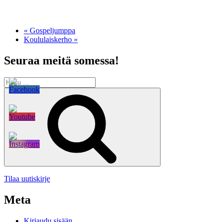
«
Gospeljumppa
Koululaiskerho
»
Seuraa meitä somessa!
Etsi:
Haku
Tilaa uutiskirje
Meta
Kirjaudu sisään