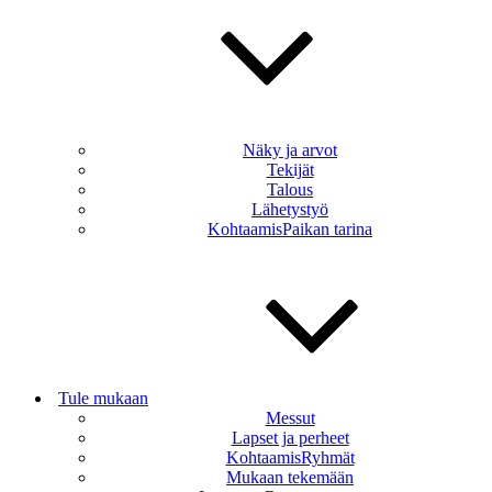
Näky ja arvot
Tekijät
Talous
Lähetystyö
KohtaamisPaikan tarina
Tule mukaan
Messut
Lapset ja perheet
KohtaamisRyhmät
Mukaan tekemään