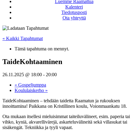
Luemme Raamattua
Kalenteri
Tiedotusposti
Ota yhteyttä
« Kaikki Tapahtumat
Tämä tapahtuma on mennyt.
TaideKohtaaminen
26.11.2025 @ 18:00
-
20:00
«
Gospeljumppa
Koululaiskerho
»
TaideKohtaaminen – tehdään taidetta Raamatun ja rukouksen
innoittamina! Paikkana on Kristillinen koulu, Voionmaankatu 18.
Ota mukaan itsellesi mieluisimmat taiteiluvälineet, esim. paperia tai
vihko, kyniä, akvarellivärejä, askarteluvälineitä sekä villasukat tai
sisäkengät. Tekniikka ja tyyli vapaat.