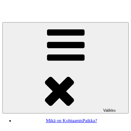
Siirry
sisältöön
KohtaamisPaikka Jyväskylä
Valikko
Mikä on KohtaamisPaikka?