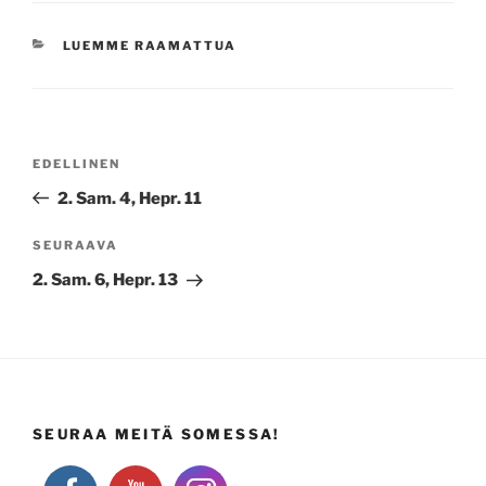
KATEGORIAT
LUEMME RAAMATTUA
Artikkelien
Edellinen
EDELLINEN
selaus
artikkeli
2. Sam. 4, Hepr. 11
Seuraava
SEURAAVA
artikkeli
2. Sam. 6, Hepr. 13
SEURAA MEITÄ SOMESSA!