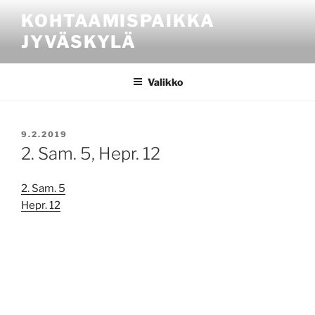
Siirry
KOHTAAMISPAIKKA
sisältöön
JYVÄSKYLÄ
Valikko
JULKAISTU
9.2.2019
2. Sam. 5, Hepr. 12
2. Sam. 5
Hepr. 12