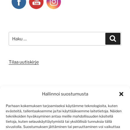
Etsi:
Haku
Tilaa uutiskirje
META
Hallinnoi suostumusta
Kirjaudu sisään
Parhaan kokemuksen tarjoamiseksi käytämme teknologioita, kuten
evästeitä, tallentaaksemme ja/tai käyttääksemme laitetietoja. Näiden
Sisältösyöte
tekniikoiden hyväksyminen antaa meille mahdollisuuden käsitellä
tietoja, kuten selauskäyttäytymistä tai yksilöllisiä tunnuksia tällä
Kommenttisyöte
sivustolla. Suostumuksen jättäminen tai peruuttaminen voi vaikuttaa