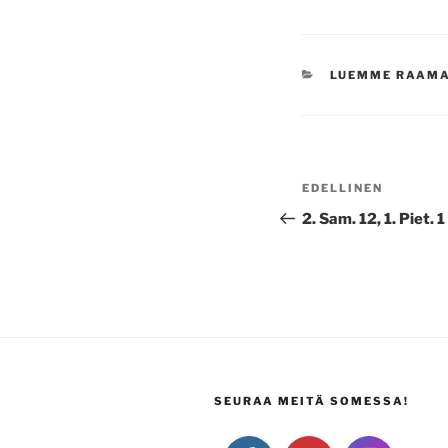
KATEGORIAT
LUEMME RAAM
Artikkelien
Edellinen
EDELLINEN
selaus
artikkeli
2. Sam. 12, 1. Piet. 1
SEURAA MEITÄ SOMESSA!