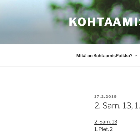
Siirry
sisältöön
KOHTAAMI
Mikä on KohtaamisPaikka?
JULKAISTU
17.2.2019
2. Sam. 13, 1.
2. Sam. 13
1. Piet. 2