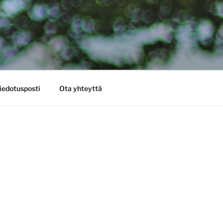
iedotusposti
Ota yhteyttä