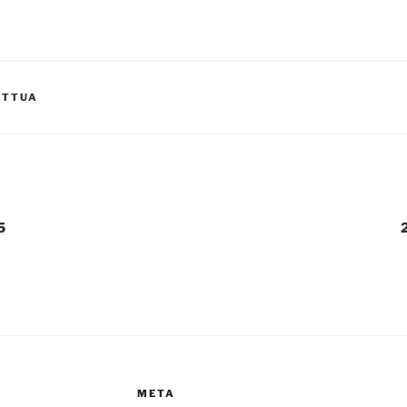
ATTUA
5
2
META