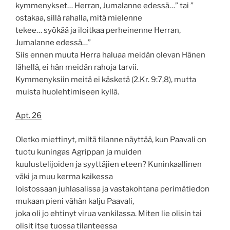
kymmenykset… Herran, Jumalanne edessä…” tai ”
ostakaa, sillä rahalla, mitä mielenne
tekee… syökää ja iloitkaa perheinenne Herran,
Jumalanne edessä…”
Siis ennen muuta Herra haluaa meidän olevan Hänen
lähellä, ei hän meidän rahoja tarvii.
Kymmenyksiin meitä ei käsketä (2.Kr. 9:7,8), mutta
muista huolehtimiseen kyllä.
Apt. 26
Oletko miettinyt, miltä tilanne näyttää, kun Paavali on
tuotu kuningas Agrippan ja muiden
kuulustelijoiden ja syyttäjien eteen? Kuninkaallinen
väki ja muu kerma kaikessa
loistossaan juhlasalissa ja vastakohtana perimätiedon
mukaan pieni vähän kalju Paavali,
joka oli jo ehtinyt virua vankilassa. Miten lie olisin tai
olisit itse tuossa tilanteessa