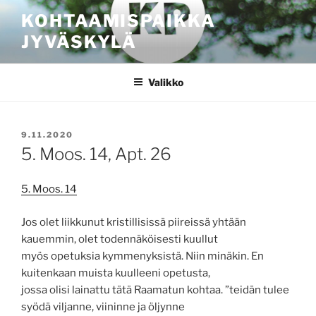
Siirry
KOHTAAMISPAIKKA
sisältöön
JYVÄSKYLÄ
Valikko
JULKAISTU
9.11.2020
5. Moos. 14, Apt. 26
5. Moos. 14
Jos olet liikkunut kristillisissä piireissä yhtään
kauemmin, olet todennäköisesti kuullut
myös opetuksia kymmenyksistä. Niin minäkin. En
kuitenkaan muista kuulleeni opetusta,
jossa olisi lainattu tätä Raamatun kohtaa. ”teidän tulee
syödä viljanne, viininne ja öljynne