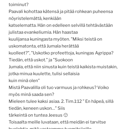
toiminut?
Paavali kohottaa kätensä ja pitää rohkean puheensa
nöyristelemättä, kenkiään
katselematta. Hän on edelleen selvillä tehtävästään
julistaa evankeliumia. Hän haastaa
kuulijansa kuningasta myöten. ”Miksi teistä on
uskomatonta, että Jumala herättää
kuolleet?”, ”Uskotko profeettoja, kuningas Agrippa?
Tiedän, että uskot.” ja ”Suokoon
Jumala, että niin sinusta kuin teistä kaikista muistakin,
jotka minua kuulette, tulisi sellaisia
kuin minä olen”
Mistä Paavalilla oli tuo varmuus ja rohkeus? Voiko
myös minä saada sen?
Mieleen tulee kaksi asiaa. 2. Tim.1:12 ” En häpeä, sillä
tiedän, keneen uskon…” Siis
tärkeintä on tuntea Jeesus 🙂
Toisaalta meille luvataan, että meidän ei tarvitse
huolehtia, mitä vastaamme tuomitsijoille.