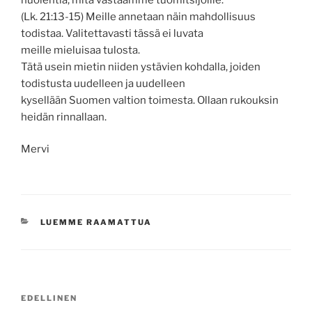
(Lk. 21:13-15) Meille annetaan näin mahdollisuus
todistaa. Valitettavasti tässä ei luvata
meille mieluisaa tulosta.
Tätä usein mietin niiden ystävien kohdalla, joiden
todistusta uudelleen ja uudelleen
kysellään Suomen valtion toimesta. Ollaan rukouksin
heidän rinnallaan.
Mervi
KATEGORIAT
LUEMME RAAMATTUA
Artikkelien
Edellinen
EDELLINEN
selaus