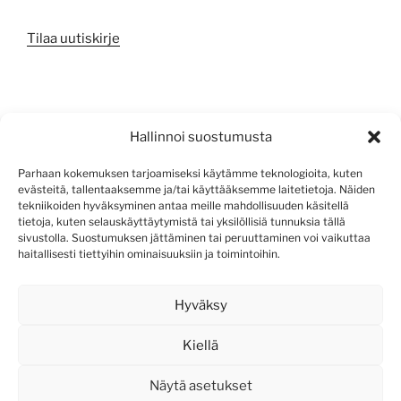
Tilaa uutiskirje
META
Hallinnoi suostumusta
Kirjaudu sisään
Parhaan kokemuksen tarjoamiseksi käytämme teknologioita, kuten
evästeitä, tallentaaksemme ja/tai käyttääksemme laitetietoja. Näiden
Sisältösyöte
tekniikoiden hyväksyminen antaa meille mahdollisuuden käsitellä
tietoja, kuten selauskäyttäytymistä tai yksilöllisiä tunnuksia tällä
Kommenttisyöte
sivustolla. Suostumuksen jättäminen tai peruuttaminen voi vaikuttaa
haitallisesti tiettyihin ominaisuuksiin ja toimintoihin.
WordPress.org
Hyväksy
Kiellä
Näytä asetukset