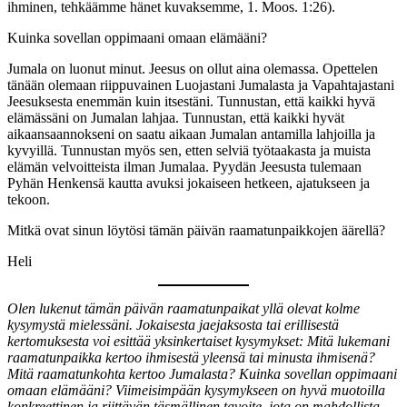
ihminen, tehkäämme hänet kuvaksemme, 1. Moos. 1:26).
Kuinka sovellan oppimaani omaan elämääni?
Jumala on luonut minut. Jeesus on ollut aina olemassa. Opettelen
tänään olemaan riippuvainen Luojastani Jumalasta ja Vapahtajastani
Jeesuksesta enemmän kuin itsestäni. Tunnustan, että kaikki hyvä
elämässäni on Jumalan lahjaa. Tunnustan, että kaikki hyvät
aikaansaannokseni on saatu aikaan Jumalan antamilla lahjoilla ja
kyvyillä. Tunnustan myös sen, etten selviä työtaakasta ja muista
elämän velvoitteista ilman Jumalaa. Pyydän Jeesusta tulemaan
Pyhän Henkensä kautta avuksi jokaiseen hetkeen, ajatukseen ja
tekoon.
Mitkä ovat sinun löytösi tämän päivän raamatunpaikkojen äärellä?
Heli
Olen lukenut tämän päivän raamatunpaikat yllä olevat kolme
kysymystä mielessäni. Jokaisesta jaejaksosta tai erillisestä
kertomuksesta voi esittää yksinkertaiset kysymykset: Mitä lukemani
raamatunpaikka kertoo ihmisestä yleensä tai minusta ihmisenä?
Mitä raamatunkohta kertoo Jumalasta? Kuinka sovellan oppimaani
omaan elämääni? Viimeisimpään kysymykseen on hyvä muotoilla
konkreettinen ja riittävän täsmällinen tavoite, jota on mahdollista