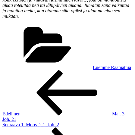
alkaa toteuttaa heti tai lähipäivien aikana. Jumalan sana vaikuttaa
ja muuttaa meitä, kun otamme siitä opiksi ja alamme elää sen
mukaan.
Kategoriat
Luemme Raamattua
Artikkelien
Edellinen
artikkeli
selaus
Edellinen
Mal. 3
Joh. 21
Seuraava
Seuraava
1. Moos. 2 1. Joh. 2
artikkeli