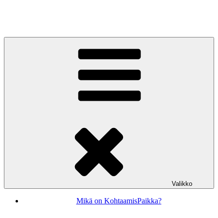
Siirry
sisältöön
KohtaamisPaikka Jyväskylä
Valikko
Mikä on KohtaamisPaikka?