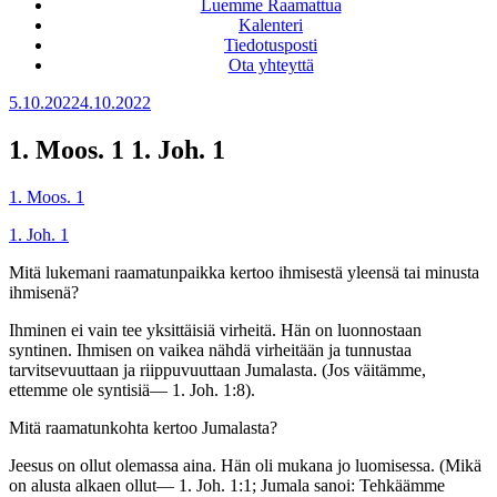
Luemme Raamattua
Kalenteri
Tiedotusposti
Ota yhteyttä
Julkaistu
5.10.2022
4.10.2022
1. Moos. 1 1. Joh. 1
1. Moos. 1
1. Joh. 1
Mitä lukemani raamatunpaikka kertoo ihmisestä yleensä tai minusta
ihmisenä?
Ihminen ei vain tee yksittäisiä virheitä. Hän on luonnostaan
syntinen. Ihmisen on vaikea nähdä virheitään ja tunnustaa
tarvitsevuuttaan ja riippuvuuttaan Jumalasta. (Jos väitämme,
ettemme ole syntisiä— 1. Joh. 1:8).
Mitä raamatunkohta kertoo Jumalasta?
Jeesus on ollut olemassa aina. Hän oli mukana jo luomisessa. (Mikä
on alusta alkaen ollut— 1. Joh. 1:1; Jumala sanoi: Tehkäämme