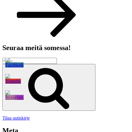
Seuraa meitä somessa!
Etsi:
Haku
Tilaa uutiskirje
Meta