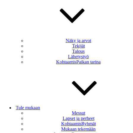
Näky ja arvot
Tekijät
Talous
Lähetystyö
KohtaamisPaikan tarina
Tule mukaan
Messut
Lapset ja perheet
KohtaamisRyhmät
Mukaan tekemään