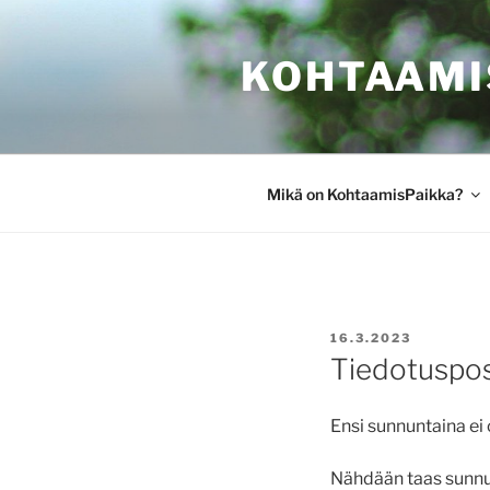
Siirry
sisältöön
KOHTAAMI
Mikä on KohtaamisPaikka?
JULKAISTU
16.3.2023
Tiedotuspos
Ensi sunnuntaina ei
Nähdään taas sunnun