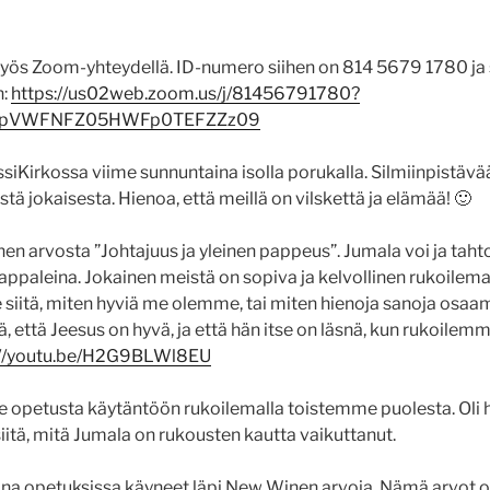
myös Zoom-yhteydellä. ID-numero siihen on 814 5679 1780 ja
n:
https://us02web.zoom.us/j/81456791780?
kpVWFNFZ05HWFp0TEFZZz09
ssiKirkossa viime sunnuntaina isolla porukalla. Silmiinpistävää 
stä jokaisesta. Hienoa, että meillä on vilskettä ja elämää! 🙂
n arvosta ”Johtajuus ja yleinen pappeus”. Jumala voi ja taht
kappaleina. Jokainen meistä on sopiva ja kelvollinen rukoilem
le siitä, miten hyviä me olemme, tai miten hienoja sanoja os
tä, että Jeesus on hyvä, ja että hän itse on läsnä, kun rukoile
://youtu.be/H2G9BLWl8EU
 opetusta käytäntöön rukoilemalla toistemme puolesta. Oli h
itä, mitä Jumala on rukousten kautta vaikuttanut.
na opetuksissa käyneet läpi New Winen arvoja. Nämä arvot 