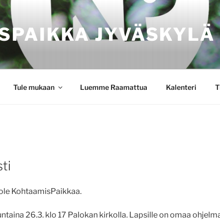
SPAIKKA JYVÄSKYLÄ
Tule mukaan
Luemme Raamattua
Kalenteri
T
ti
 ole KohtaamisPaikkaa.
taina 26.3. klo 17 Palokan kirkolla. Lapsille on omaa ohjel