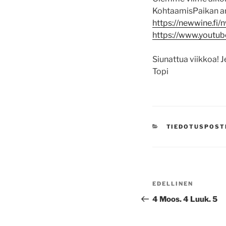
KohtaamisPaikan arvo
https://newwine.fi/
https://www.youtu
Siunattua viikkoa! J
Topi
KATEGORIAT
TIEDOTUSPOST
Artikkelien
Edellinen
EDELLINEN
selaus
artikkeli
4 Moos. 4 Luuk. 5