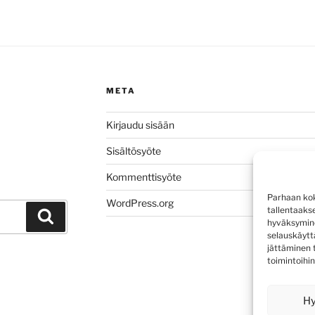
META
Kirjaudu sisään
Sisältösyöte
Kommenttisyöte
Parhaan kok
WordPress.org
tallentaaks
Haku
hyväksymine
selauskäyttä
jättäminen t
toimintoihin
H