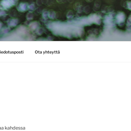
iedotusposti
Ota yhteyttä
maa kahdessa