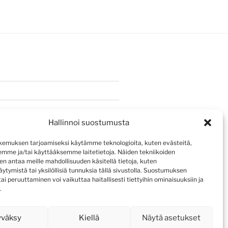
Hallinnoi suostumusta
emuksen tarjoamiseksi käytämme teknologioita, kuten evästeitä,
emme ja/tai käyttääksemme laitetietoja. Näiden tekniikoiden
n antaa meille mahdollisuuden käsitellä tietoja, kuten
ytymistä tai yksilöllisiä tunnuksia tällä sivustolla. Suostumuksen
ai peruuttaminen voi vaikuttaa haitallisesti tiettyihin ominaisuuksiin ja
.
yväksy
Kiellä
Näytä asetukset