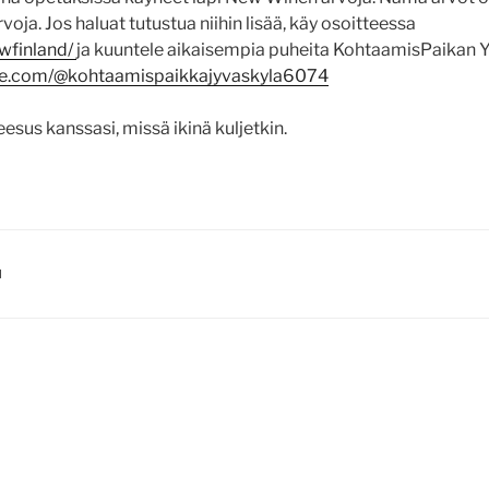
ja. Jos haluat tutustua niihin lisää, käy osoitteessa
nwfinland/
ja kuuntele aikaisempia puheita KohtaamisPaikan 
be.com/@kohtaamispaikkajyvaskyla6074
eesus kanssasi, missä ikinä kuljetkin.
I