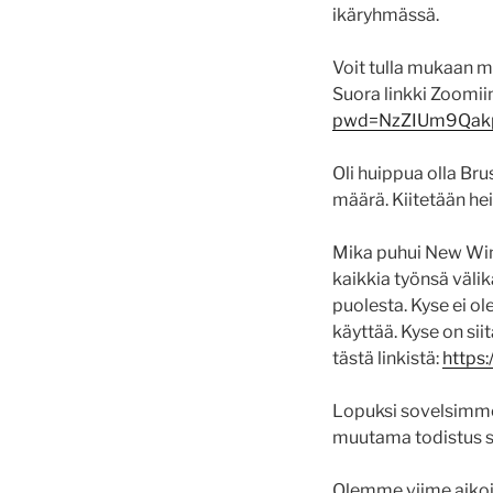
ikäryhmässä.
Voit tulla mukaan 
Suora linkki Zoomii
pwd=NzZIUm9Qa
Oli huippua olla Bru
määrä. Kiitetään hei
Mika puhui New Wine
kaikkia työnsä väli
puolesta. Kyse ei o
käyttää. Kyse on sii
tästä linkistä:
https
Lopuksi sovelsimme
muutama todistus si
Olemme viime aikoi