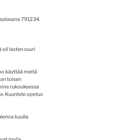
 salasana 791234.
oli lasten suuri
oo käyttää meitä
aan toisen
aamme rukouksessa
mme. Kuuntele opetus
ienoa kuulla
ovat myös