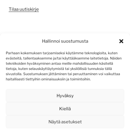
Tilaa uutiskirje
META
Hallinnoi suostumusta
Kirjaudu sisään
Parhaan kokemuksen tarjoamiseksi käytämme teknologioita, kuten
evästeitä, tallentaaksemme ja/tai käyttääksemme laitetietoja. Näiden
Sisältösyöte
tekniikoiden hyväksyminen antaa meille mahdollisuuden käsitellä
tietoja, kuten selauskäyttäytymistä tai yksilöllisiä tunnuksia tällä
Kommenttisyöte
sivustolla. Suostumuksen jättäminen tai peruuttaminen voi vaikuttaa
haitallisesti tiettyihin ominaisuuksiin ja toimintoihin.
WordPress.org
Hyväksy
Kiellä
Näytä asetukset