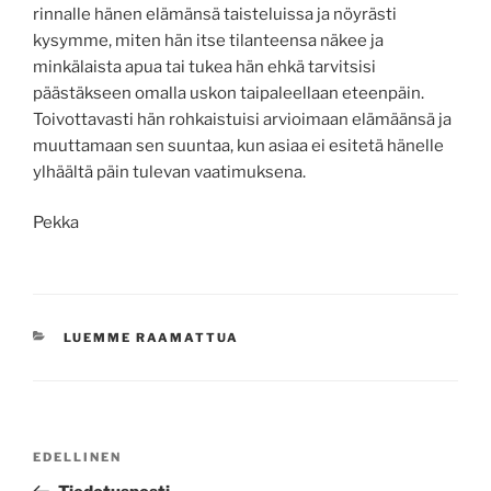
rinnalle hänen elämänsä taisteluissa ja nöyrästi
kysymme, miten hän itse tilanteensa näkee ja
minkälaista apua tai tukea hän ehkä tarvitsisi
päästäkseen omalla uskon taipaleellaan eteenpäin.
Toivottavasti hän rohkaistuisi arvioimaan elämäänsä ja
muuttamaan sen suuntaa, kun asiaa ei esitetä hänelle
ylhäältä päin tulevan vaatimuksena.
Pekka
KATEGORIAT
LUEMME RAAMATTUA
Artikkelien
Edellinen
EDELLINEN
selaus
artikkeli