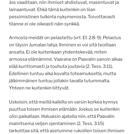
Jos vaaditaan, niin ihmiset ahdistuvat, masentuvat ja
lamaantuvat. Ehkä tämä kuitenkin on liian
pessimistinen tulkinta nykymenosta. Toivottavasti
tilanne ei ole oikeasti näin synkkä.
Armosta meidät on pelastettu (vrt. Ef. 2:8-9). Pelastus
on täysin Jumalan lahja. Ihminen ei voi sitä teoillaan
ansaita. Ei ole kuitenkaan yhdentekevää, miten
armossa elämämme. Vaarana on Paavalin sanoin alkaa
elää kurittomasti ja touhuta joutavia (2. Tess. 3:11).
Edellinen tuntuu aika kovalta toteamukselta, mutta
jälkimmäinen tuntuu jollakin tavalla tutummalta.
Yhteen ne kuitenkin liittyvät.
Uskoisin, että meillä kaikilla on varsin korkea kynnys
puuttua toisen ihmisen elämään. Joskus se kuitenkin
olisi paikallaan. Haluaisin ajatella niin, että Paavalin
mainitsema veljen ojentaminen (2. Tess. 3:15)
tarkoittaa sitä, että asetumme rukoillen toisen ihmisen