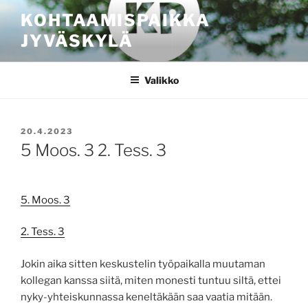
Siirry
KOHTAAMISPAIKKA
sisältöön
JYVÄSKYLÄ
Valikko
JULKAISTU
20.4.2023
5 Moos. 3 2. Tess. 3
5. Moos. 3
2. Tess. 3
Jokin aika sitten keskustelin työpaikalla muutaman
kollegan kanssa siitä, miten monesti tuntuu siltä, ettei
nyky-yhteiskunnassa keneltäkään saa vaatia mitään.