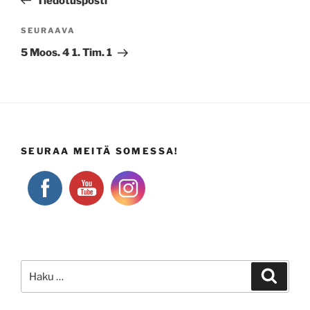
Tiedotusposti
Seuraava
SEURAAVA
artikkeli
5 Moos. 4 1. Tim. 1
SEURAA MEITÄ SOMESSA!
Etsi:
Haku