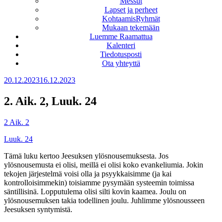
Messut
Lapset ja perheet
KohtaamisRyhmät
Mukaan tekemään
Luemme Raamattua
Kalenteri
Tiedotusposti
Ota yhteyttä
Julkaistu
20.12.2023
16.12.2023
2. Aik. 2, Luuk. 24
2 Aik. 2
Luuk. 24
Tämä luku kertoo Jeesuksen ylösnousemuksesta. Jos
ylösnousemusta ei olisi, meillä ei olisi koko evankeliumia. Jokin
tekojen järjestelmä voisi olla ja psyykkaisimme (ja kai
kontrolloisimmekin) toisiamme pysymään systeemin toimissa
säntillisinä. Lopputulema olisi silti kovin kaamea. Joulu on
ylösnousemuksen takia todellinen joulu. Juhlimme ylösnousseen
Jeesuksen syntymistä.