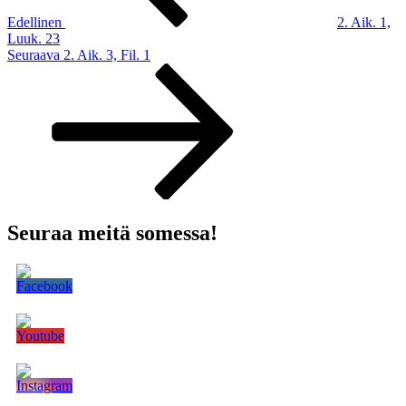
Edellinen
2. Aik. 1,
Luuk. 23
Seuraava
Seuraava
2. Aik. 3, Fil. 1
artikkeli
Seuraa meitä somessa!