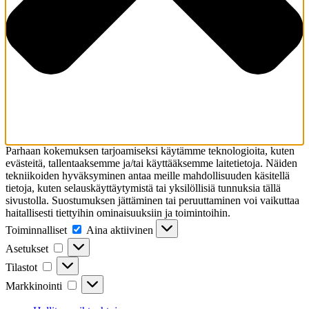
Parhaan kokemuksen tarjoamiseksi käytämme teknologioita, kuten
evästeitä, tallentaaksemme ja/tai käyttääksemme laitetietoja. Näiden
tekniikoiden hyväksyminen antaa meille mahdollisuuden käsitellä
tietoja, kuten selauskäyttäytymistä tai yksilöllisiä tunnuksia tällä
sivustolla. Suostumuksen jättäminen tai peruuttaminen voi vaikuttaa
haitallisesti tiettyihin ominaisuuksiin ja toimintoihin.
Toiminnalliset
Toiminnalliset
Aina aktiivinen
Asetukset
Asetukset
Tilastot
Tilastot
Markkinointi
Markkinointi