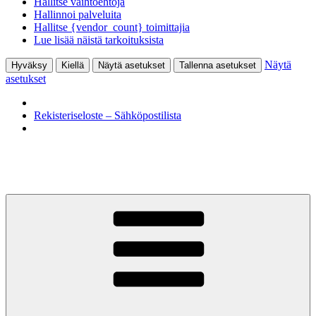
Hallitse vaihtoehtoja
Hallinnoi palveluita
Hallitse {vendor_count} toimittajia
Lue lisää näistä tarkoituksista
Näytä
Hyväksy
Kiellä
Näytä asetukset
Tallenna asetukset
asetukset
Rekisteriseloste – Sähköpostilista
Siirry
sisältöön
KohtaamisPaikka Jyväskylä