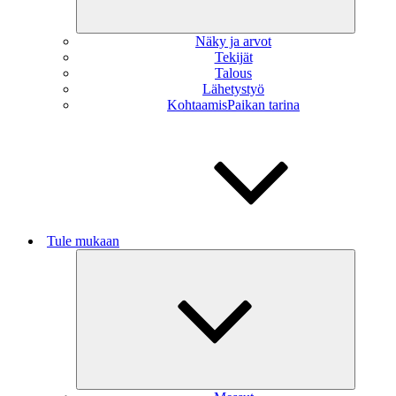
Näky ja arvot
Tekijät
Talous
Lähetystyö
KohtaamisPaikan tarina
Tule mukaan
Näytä
alavalikk