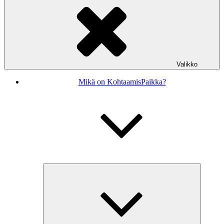
Valikko
Mikä on KohtaamisPaikka?
Näytä
alavalikk