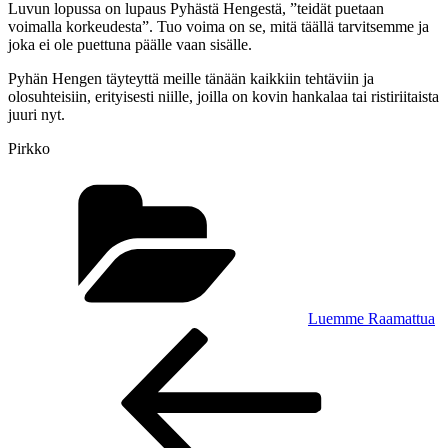
Luvun lopussa on lupaus Pyhästä Hengestä, ”teidät puetaan
voimalla korkeudesta”. Tuo voima on se, mitä täällä tarvitsemme ja
joka ei ole puettuna päälle vaan sisälle.
Pyhän Hengen täyteyttä meille tänään kaikkiin tehtäviin ja
olosuhteisiin, erityisesti niille, joilla on kovin hankalaa tai ristiriitaista
juuri nyt.
Pirkko
Kategoriat
Luemme Raamattua
Artikkelien
Edellinen
artikkeli
selaus