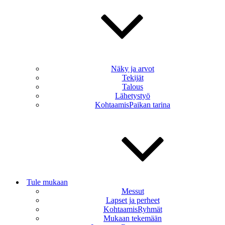
Näky ja arvot
Tekijät
Talous
Lähetystyö
KohtaamisPaikan tarina
Tule mukaan
Messut
Lapset ja perheet
KohtaamisRyhmät
Mukaan tekemään