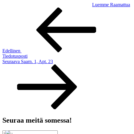
Luemme Raamattua
Artikkelien
Edellinen
artikkeli
selaus
Edellinen
Tiedotusposti
Seuraava
Seuraava
Saarn. 1, Apt. 23
artikkeli
Seuraa meitä somessa!
Etsi: