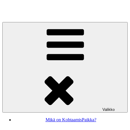
Siirry
sisältöön
KohtaamisPaikka Jyväskylä
Valikko
Mikä on KohtaamisPaikka?