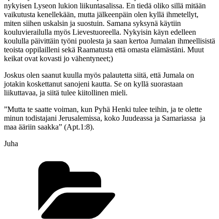
nykyisen Lyseon lukion liikuntasalissa. En tiedä oliko sillä mitään
vaikutusta kenellekään, mutta jälkeenpäin olen kyllä ihmetellyt,
miten siihen uskalsin ja suostuin. Samana syksynä käytiin
kouluvierailulla myös Lievestuoreella. Nykyisin käyn edelleen
koululla päivittäin työni puolesta ja saan kertoa Jumalan ihmeellisistä
teoista oppilailleni sekä Raamatusta että omasta elämästäni. Muut
keikat ovat kovasti jo vähentyneet;)
Joskus olen saanut kuulla myös palautetta siitä, että Jumala on
jotakin koskettanut sanojeni kautta. Se on kyllä suorastaan
liikuttavaa, ja siitä tulee kiitollinen mieli.
”Mutta te saatte voiman, kun Pyhä Henki tulee teihin, ja te olette
minun todistajani Jerusalemissa, koko Juudeassa ja Samariassa ja
maa ääriin saakka” (Apt.1:8).
Juha
Kategoriat