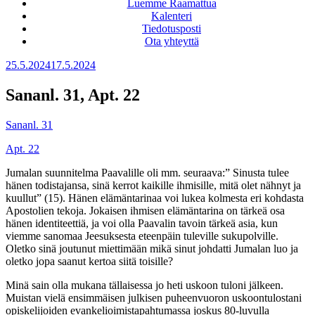
Luemme Raamattua
Kalenteri
Tiedotusposti
Ota yhteyttä
Julkaistu
25.5.2024
17.5.2024
Sananl. 31, Apt. 22
Sananl. 31
Apt. 22
Jumalan suunnitelma Paavalille oli mm. seuraava:” Sinusta tulee
hänen todistajansa, sinä kerrot kaikille ihmisille, mitä olet nähnyt ja
kuullut” (15). Hänen elämäntarinaa voi lukea kolmesta eri kohdasta
Apostolien tekoja. Jokaisen ihmisen elämäntarina on tärkeä osa
hänen identiteettiä, ja voi olla Paavalin tavoin tärkeä asia, kun
viemme sanomaa Jeesuksesta eteenpäin tuleville sukupolville.
Oletko sinä joutunut miettimään mikä sinut johdatti Jumalan luo ja
oletko jopa saanut kertoa siitä toisille?
Minä sain olla mukana tällaisessa jo heti uskoon tuloni jälkeen.
Muistan vielä ensimmäisen julkisen puheenvuoron uskoontulostani
opiskelijoiden evankelioimistapahtumassa joskus 80-luvulla