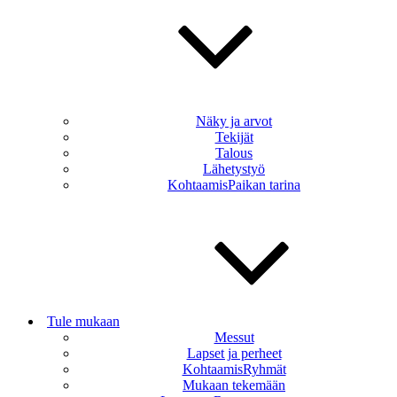
Näky ja arvot
Tekijät
Talous
Lähetystyö
KohtaamisPaikan tarina
Tule mukaan
Messut
Lapset ja perheet
KohtaamisRyhmät
Mukaan tekemään