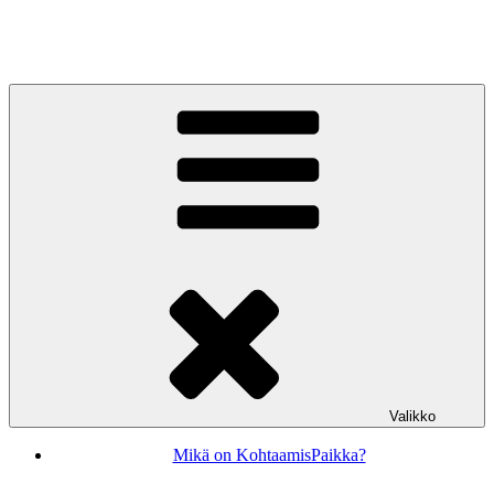
Siirry
sisältöön
KohtaamisPaikka Jyväskylä
Valikko
Mikä on KohtaamisPaikka?