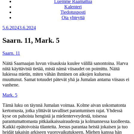
Luemme Raamattua
Kalenteri
Tiedotusposti
Ota yhteyttä
Julkaistu
5.6.2024
3.6.2024
Saarn. 11, Mark. 5
Saarn. 11
Näitä Saarnaajan luvun viisauksia kuulee välillä sanontoina. Harva
niitä käyttävistä tietää, mistä nämä viisaudet on poimittu. Näitä
lukiessa mietin, miten vähän ihminen on aikojen kuluessa
muuttunut. Samat totuudet pätevät yhä ja Jumalan antama viisaus ei
vanhene.
Mark. 5
Tämä luku on täynnä Jumalan voimaa. Kolme aivan uskomatonta
kertomusta, jotka ylittävät tavalliset parantumisen rajat. Yhdessä
kyse on pahoista hengistä ja mielenterveydestä, toisessa
parantumattomasta pitkäaikaissairaudesta ja kolmannessa kuolleesta.
Kaikki epätoivoisia tilanteita. Jeesus parantaa heistä jokaisen ja tuo
heidät takaisin arkiseen vuorovaikutukseen. Miehen kanssa hän