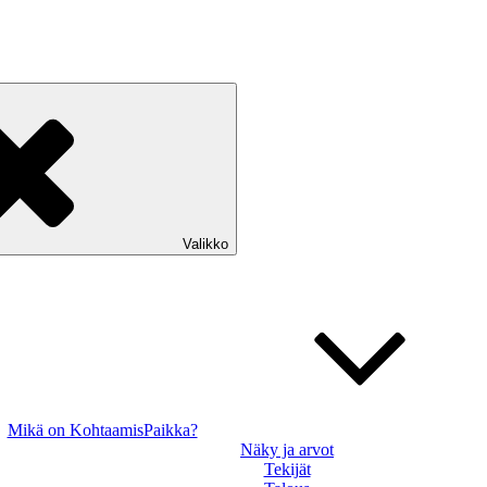
Valikko
Mikä on KohtaamisPaikka?
Näky ja arvot
Tekijät