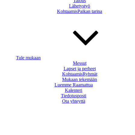
Talous
Lähetystyö
KohtaamisPaikan tarina
Tule mukaan
Messut
Lapset ja perheet
KohtaamisRyhmät
Mukaan tekemään
Luemme Raamattua
Kalenteri
Tiedotusposti
Ota yhteyttä