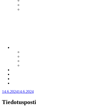
Julkaistu
14.6.2024
14.6.2024
Tiedotusposti