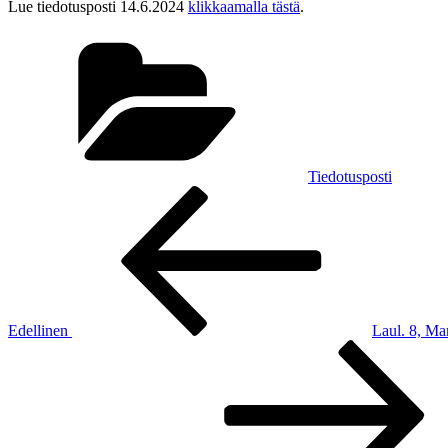
Lue tiedotusposti 14.6.2024
klikkaamalla tästä
.
Kategoriat
Tiedotusposti
Artikkelien
Edellinen
artikkeli
selaus
Edellinen
Laul. 8, Ma
Seuraava
artikkeli