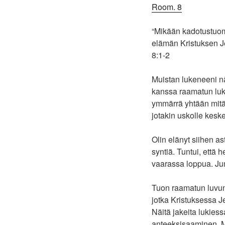
Room. 8
“Mikään kadotustuomi
elämän Kristuksen J
8‬:‭1‬-‭2‬ ‭
Muistan lukeneeni n
kanssa raamatun luku p
ymmärrä yhtään mitää
jotakin uskolle kesk
Olin elänyt siihen 
syntiä. Tuntui, että
vaarassa loppua. Jum
Tuon raamatun luvun 
jotka Kristuksessa J
Näitä jakeita lukies
anteeksisaaminen. Mi