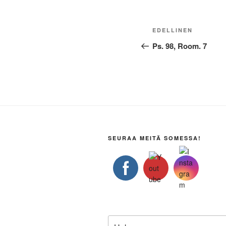
Artikkelien
Edellinen
EDELLINEN
selaus
artikkeli
Ps. 98, Room. 7
SEURAA MEITÄ SOMESSA!
Etsi: