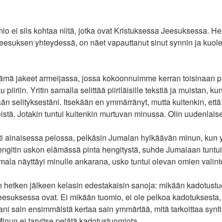
o ei siis kohtaa niitä, jotka ovat Kristuksessa Jeesuksessa. He
eesuksen yhteydessä, on näet vapauttanut sinut synnin ja kuol
ämä jakeet armeijassa, jossa kokoonnuimme kerran toisinaan 
iiriin. Yritin samalla selittää piiriläisille tekstiä ja muistan, ku
n selityksestäni. Itsekään en ymmärränyt, mutta kuitenkin, että
eistä. Jotakin tuntui kuitenkin murtuvan minussa. Olin uudenlais
asti ainaisessa pelossa, pelkäsin Jumalan hylkäävän minun, kun
 hengitin uskon elämässä pinta hengitystä, suhde Jumalaan tuntui
ala näyttäyi minulle ankarana, usko tuntui olevan omien valint
hetken jälkeen kelasin edestakaisin sanoja: mikään kadotustuo
eesuksessa ovat. Ei mikään tuomio, ei ole pelkoa kadotuksesta
sani sain ensimmäistä kertaa sain ymmärtää, mitä tarkoittaa synt
nun ei tarvitse pelätä kadotustuomiota.