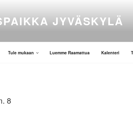
SPAIKKA JYVÄSKYLÄ
Tule mukaan
Luemme Raamattua
Kalenteri
T
m. 8