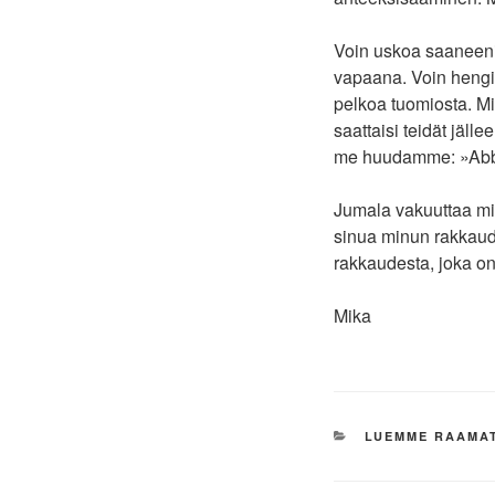
Voin uskoa saaneeni 
vapaana. Voin hengi
pelkoa tuomiosta. Mi
saattaisi teidät jäll
me huudamme: »Abba! I
Jumala vakuuttaa mi
sinua minun rakkaude
rakkaudesta, joka on 
Mika
KATEGORIAT
LUEMME RAAMA