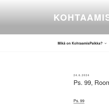
Siirry
sisältöön
KOHTAAMI
Mikä on KohtaamisPaikka?
JULKAISTU
24.6.2024
Ps. 99, Roo
Ps. 99