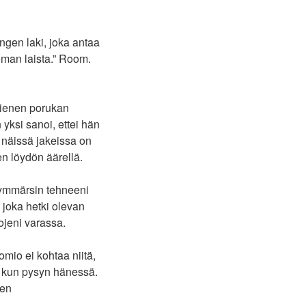
ngen laki, joka antaa
eman laista.” Room.
pienen porukan
n yksi sanoi, ettei hän
 näissä jakeissa on
en löydön äärellä.
 ymmärsin tehneeni
 joka hetki olevan
ojeni varassa.
mio ei kohtaa niitä,
, kun pysyn hänessä.
ien