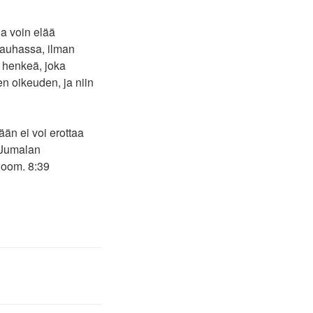
ja voin elää
rauhassa, ilman
n henkeä, joka
en oikeuden, ja niin
n ei voi erottaa
ä Jumalan
‬ ‭8‬:‭39‬ ‭