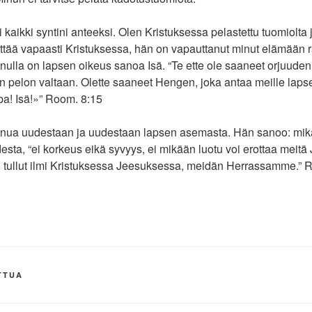
kaikki syntini anteeksi. Olen Kristuksessa pelastettu tuomiolta 
ttää vapaasti Kristuksessa, hän on vapauttanut minut elämään 
nulla on lapsen oikeus sanoa Isä. “Te ette ole saaneet orjuude
een pelon valtaan. Olette saaneet Hengen, joka antaa meille laps
sä!»” Room.‬ ‭8‬:‭15‬ ‭
nua uudestaan ja uudestaan lapsen asemasta. Hän sanoo: mikää
sta, “ei korkeus eikä syvyys, ei mikään luotu voi erottaa meit
tullut ilmi Kristuksessa Jeesuksessa, meidän Herrassamme.” ‭‭Room.
TTUA