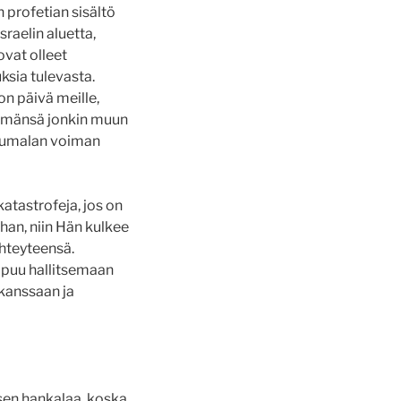
 profetian sisältö
raelin aluetta,
ovat olleet
sia tulevasta.
on päivä meille,
lämänsä jonkin muun
 Jumalan voiman
katastrofeja, jos on
ahan, niin Hän kulkee
yhteyteensä.
aapuu hallitsemaan
 kanssaan ja
isen hankalaa, koska