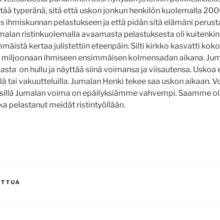
itää typeränä, sitä että uskon jonkun henkilön kuolemalla 200
us ihmiskunnan pelastukseen ja että pidän sitä elämäni perust
umalan ristinkuolemalla avaamasta pelastuksesta oli kuitenkin 
immäistä kertaa julistettiin eteenpäin. Silti kirkko kasvatti k
en miljoonaan ihmiseen ensimmäisen kolmensadan aikana. Juma
asta on hullu ja näyttää siinä voimansa ja viisautensa. Uskoa 
llä tai vakuutteluilla. Jumalan Henki tekee saa uskon aikaan.
sillä Jumalan voima on epäilyksiämme vahvempi. Saamme olla y
ka pelastanut meidät ristintyöllään.
ATTUA