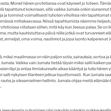
evasta. Monet hänen profetiansa ovat käyneet jo toteen. Tämän
elä tapahtunut kokonaan, sillä vaikka Jumala onkin siunannut Is
a ja toiminut voimallisesti tuhoten vihollisia niin tapahtumat 
emmässä mittakaavassa. Niissä tapahtumista näemme heijastuk
ofetioissa viitataan siihen, mitä käy kun Jeesus palaa. Se on il
e, mutta kauhistuttava päivä niille jotkä ovat turvanneet e
t, armeijat, oma voima, nautinnot ja jopa luonto kalpenevat
tä, miksi maailmassa on näin paljon sotia, sairauksia, sortoa ja 
s Jumala. Vaikka vain Jumala tietää täysin miksi sallii kaiken p
en läpi ja antaa ihmiskunnalle aikaa kääntyä ja tulla hänen 
i salli nykyisen tilanteen jatkua loputtomasti. Kun Jumala s
e rauha ja oikeamielinen hallinto. Jumala ohjaa meitä elämään
.
ttä Jeesuksesta puhuminen olisi nykyään jotenkin poikkeuksell