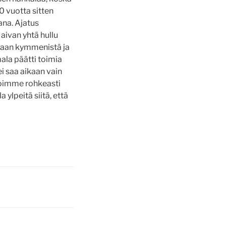
0 vuotta sitten
ana. Ajatus
aivan yhtä hullu
okoaan kymmenistä ja
la päätti toimia
ei saa aikaan vain
 Voimme rohkeasti
lpeitä siitä, että