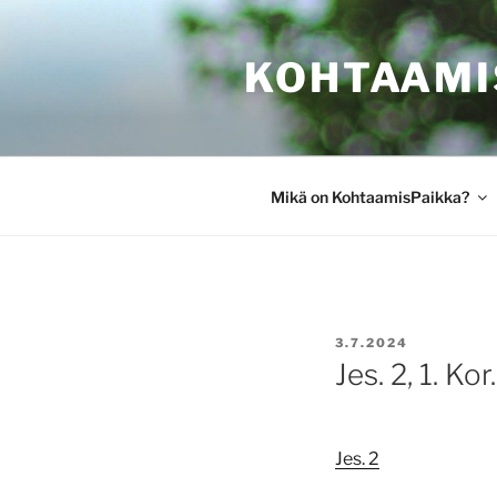
Siirry
sisältöön
KOHTAAMI
Mikä on KohtaamisPaikka?
JULKAISTU
3.7.2024
Jes. 2, 1. Kor.
Jes. 2