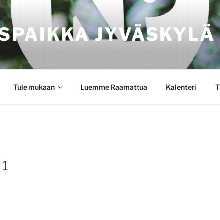
SPAIKKA JYVÄSKYLÄ
Tule mukaan
Luemme Raamattua
Kalenteri
T
 1