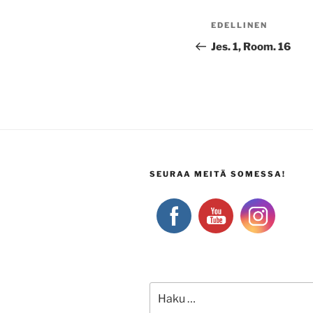
Artikkelien
Edellinen
EDELLINEN
selaus
artikkeli
Jes. 1, Room. 16
SEURAA MEITÄ SOMESSA!
Etsi: