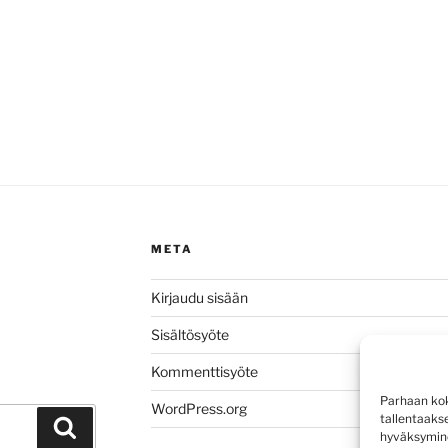
META
Kirjaudu sisään
Sisältösyöte
Kommenttisyöte
Parhaan kok
WordPress.org
tallentaaks
Haku
hyväksymine