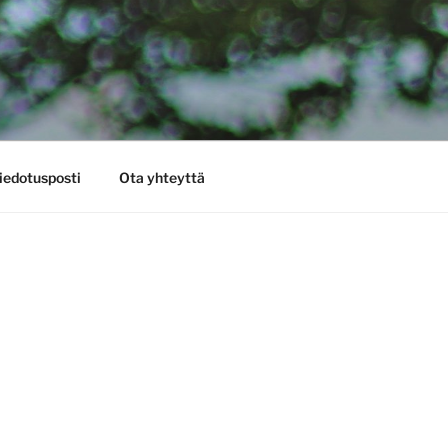
iedotusposti
Ota yhteyttä