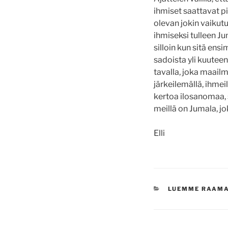
ihmiset saattavat p
olevan jokin vaikut
ihmiseksi tulleen J
silloin kun sitä ens
sadoista yli kuute
tavalla, joka maailm
järkeilemällä, ihmei
kertoa ilosanomaa, 
meillä on Jumala, jo
Elli
KATEGORIAT
LUEMME RAAM