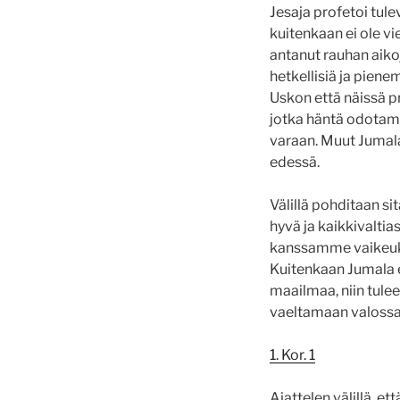
Jesaja profetoi tul
kuitenkaan ei ole vi
antanut rauhan aikoj
hetkellisiä ja pien
Uskon että näissä pr
jotka häntä odotamm
varaan. Muut Jumala
edessä.
Välillä pohditaan si
hyvä ja kaikkivaltia
kanssamme vaikeuksi
Kuitenkaan Jumala e
maailmaa, niin tule
vaeltamaan valossa
1. Kor. 1
Ajattelen välillä, e