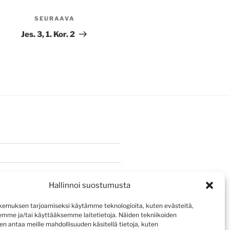
SEURAAVA
Seuraava
artikkeli
Jes. 3, 1. Kor. 2
Hallinnoi suostumusta
emuksen tarjoamiseksi käytämme teknologioita, kuten evästeitä,
emme ja/tai käyttääksemme laitetietoja. Näiden tekniikoiden
n antaa meille mahdollisuuden käsitellä tietoja, kuten