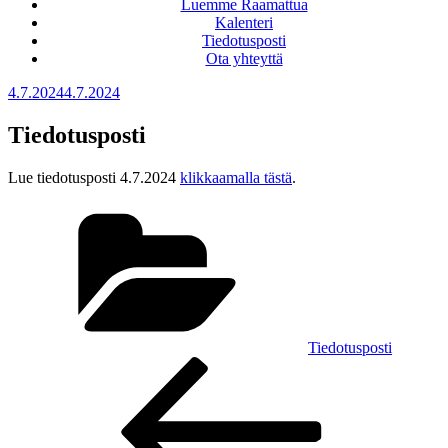
Luemme Raamattua
Kalenteri
Tiedotusposti
Ota yhteyttä
Julkaistu
4.7.2024
4.7.2024
Tiedotusposti
Lue tiedotusposti 4.7.2024
klikkaamalla tästä
.
Kategoriat
Tiedotusposti
Artikkelien
Edellinen
artikkeli
selaus