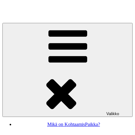
Siirry
sisältöön
KohtaamisPaikka Jyväskylä
Valikko
Mikä on KohtaamisPaikka?