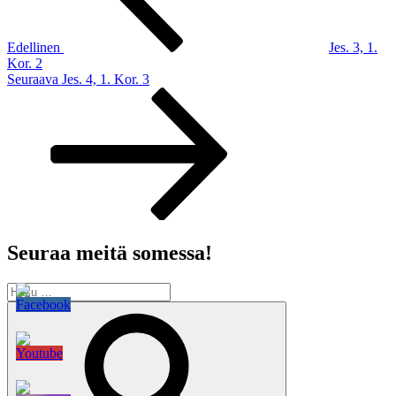
Edellinen
Jes. 3, 1.
Kor. 2
Seuraava
Seuraava
Jes. 4, 1. Kor. 3
artikkeli
Seuraa meitä somessa!
Etsi:
Haku