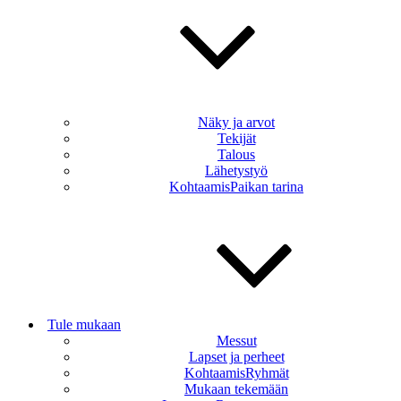
Näky ja arvot
Tekijät
Talous
Lähetystyö
KohtaamisPaikan tarina
Tule mukaan
Messut
Lapset ja perheet
KohtaamisRyhmät
Mukaan tekemään