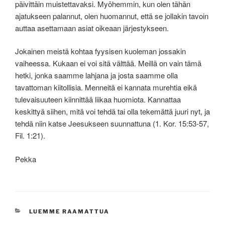
päivittäin muistettavaksi. Myöhemmin, kun olen tähän
ajatukseen palannut, olen huomannut, että se jollakin tavoin
auttaa asettamaan asiat oikeaan järjestykseen.
Jokainen meistä kohtaa fyysisen kuoleman jossakin
vaiheessa. Kukaan ei voi sitä välttää. Meillä on vain tämä
hetki, jonka saamme lahjana ja josta saamme olla
tavattoman kiitollisia. Menneitä ei kannata murehtia eikä
tulevaisuuteen kiinnittää liikaa huomiota. Kannattaa
keskittyä siihen, mitä voi tehdä tai olla tekemättä juuri nyt, ja
tehdä niin katse Jeesukseen suunnattuna (1. Kor. 15:53-57,
Fil. 1:21).
Pekka
KATEGORIAT
LUEMME RAAMATTUA