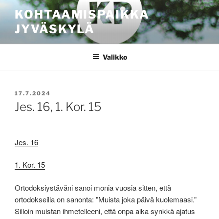
Siirry
KOHTAAMISPAIKKA
sisältöön
JYVÄSKYLÄ
Valikko
JULKAISTU
17.7.2024
Jes. 16, 1. Kor. 15
Jes. 16
1. Kor. 15
Ortodoksiystäväni sanoi monia vuosia sitten, että
ortodokseilla on sanonta: ”Muista joka päivä kuolemaasi.”
Silloin muistan ihmetelleeni, että onpa aika synkkä ajatus