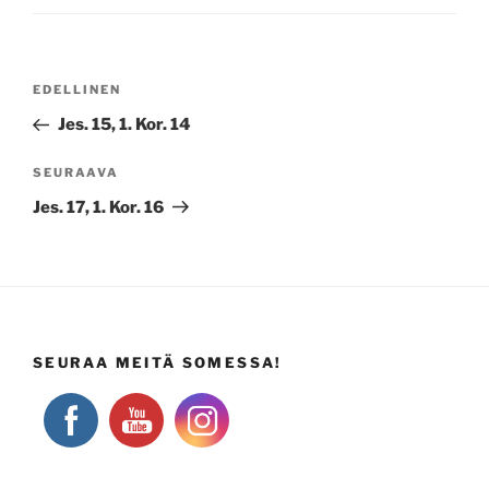
Artikkelien
Edellinen
EDELLINEN
selaus
artikkeli
Jes. 15, 1. Kor. 14
Seuraava
SEURAAVA
artikkeli
Jes. 17, 1. Kor. 16
SEURAA MEITÄ SOMESSA!