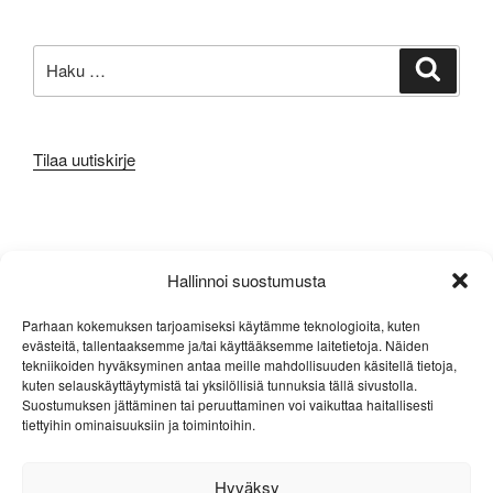
Etsi:
Haku
Tilaa uutiskirje
META
Hallinnoi suostumusta
Kirjaudu sisään
Parhaan kokemuksen tarjoamiseksi käytämme teknologioita, kuten
evästeitä, tallentaaksemme ja/tai käyttääksemme laitetietoja. Näiden
Sisältösyöte
tekniikoiden hyväksyminen antaa meille mahdollisuuden käsitellä tietoja,
kuten selauskäyttäytymistä tai yksilöllisiä tunnuksia tällä sivustolla.
Kommenttisyöte
Suostumuksen jättäminen tai peruuttaminen voi vaikuttaa haitallisesti
tiettyihin ominaisuuksiin ja toimintoihin.
WordPress.org
Hyväksy