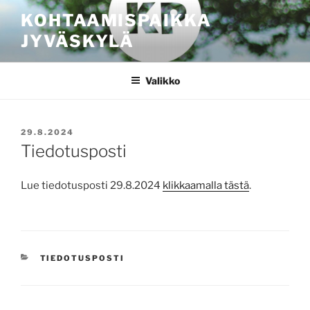
Siirry
KOHTAAMISPAIKKA
sisältöön
JYVÄSKYLÄ
Valikko
JULKAISTU
29.8.2024
Tiedotusposti
Lue tiedotusposti 29.8.2024
klikkaamalla tästä
.
KATEGORIAT
TIEDOTUSPOSTI