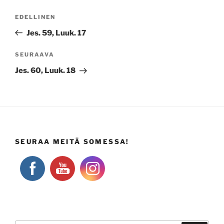
Artikkelien
Edellinen
EDELLINEN
selaus
artikkeli
Jes. 59, Luuk. 17
Seuraava
SEURAAVA
artikkeli
Jes. 60, Luuk. 18
SEURAA MEITÄ SOMESSA!