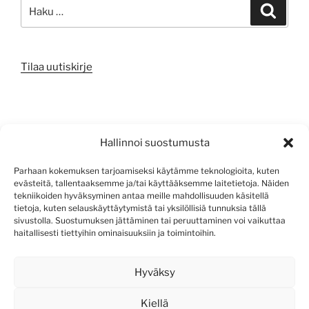
Etsi:
Haku
Tilaa uutiskirje
META
Hallinnoi suostumusta
Kirjaudu sisään
Parhaan kokemuksen tarjoamiseksi käytämme teknologioita, kuten
evästeitä, tallentaaksemme ja/tai käyttääksemme laitetietoja. Näiden
Sisältösyöte
tekniikoiden hyväksyminen antaa meille mahdollisuuden käsitellä
tietoja, kuten selauskäyttäytymistä tai yksilöllisiä tunnuksia tällä
Kommenttisyöte
sivustolla. Suostumuksen jättäminen tai peruuttaminen voi vaikuttaa
haitallisesti tiettyihin ominaisuuksiin ja toimintoihin.
WordPress.org
Hyväksy
Kiellä