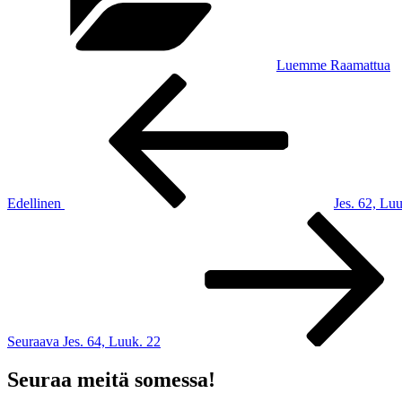
Luemme Raamattua
Artikkelien
Edellinen
artikkeli
selaus
Edellinen
Jes. 62, Lu
Seuraava
artikkeli
Seuraava
Jes. 64, Luuk. 22
Seuraa meitä somessa!