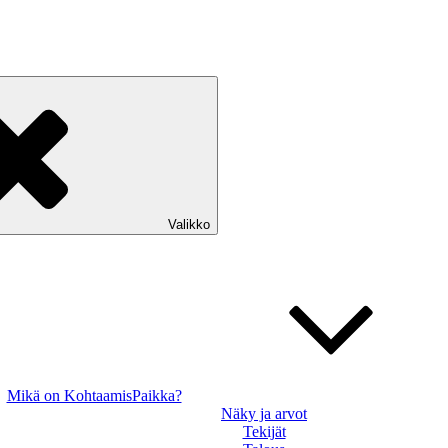
Valikko
Mikä on KohtaamisPaikka?
Näky ja arvot
Tekijät