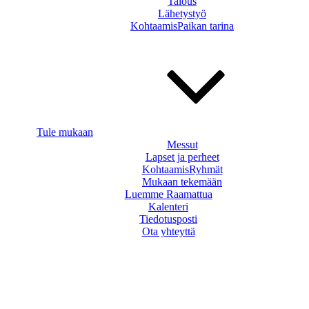
Talous
Lähetystyö
KohtaamisPaikan tarina
Tule mukaan
Messut
Lapset ja perheet
KohtaamisRyhmät
Mukaan tekemään
Luemme Raamattua
Kalenteri
Tiedotusposti
Ota yhteyttä