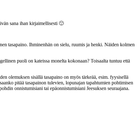
ivän sana ihan kirjaimellisesti 🙂
inen tasapaino. Ihminenhän on sielu, ruumis ja henki. Näiden kolmen
ngellinen puoli on kateissa monelta kokonaan? Toisaalta tuntuu että
den olemuksen sisällä tasapaino on myös tärkeää, esim. fyysisellä
osaanko pitää tasapainon tulevien, lopunajan tapahtumien pohtimisen
 pohdin onnistumisiani tai epäonnistumisiani Jeesuksen seuraajana.