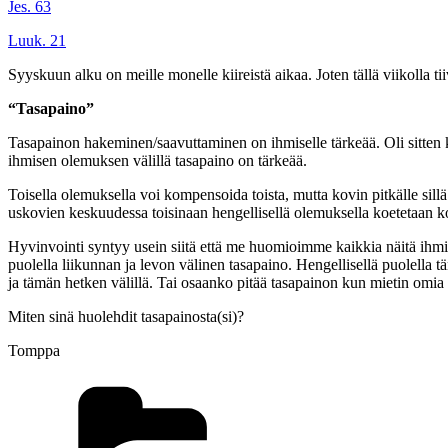
Jes. 63
Luuk. 21
Syyskuun alku on meille monelle kiireistä aikaa. Joten tällä viikolla t
“Tasapaino”
Tasapainon hakeminen/saavuttaminen on ihmiselle tärkeää. Oli sitten 
ihmisen olemuksen välillä tasapaino on tärkeää.
Toisella olemuksella voi kompensoida toista, mutta kovin pitkälle sill
uskovien keskuudessa toisinaan hengellisellä olemuksella koetetaan 
Hyvinvointi syntyy usein siitä että me huomioimme kaikkia näitä ihmis
puolella liikunnan ja levon välinen tasapaino. Hengellisellä puolell
ja tämän hetken välillä. Tai osaanko pitää tasapainon kun mietin omia
Miten sinä huolehdit tasapainosta(si)?
Tomppa
Kategoriat