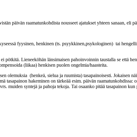
iivistän päivän raamatunkohdista nousseet ajatukset yhteen sanaan, eli pä
kyseessä fyysinen, henkinen (ts. psyykkinen,psykologinen) tai hengell
ä ei pötkitä. Lieneeköhän länsimaisen pahoinvoinnin taustalla se että he
kompensoida (liikaa) henkisen puolen ongelmia/haasteita.
en olemuksia (henkeä, sielua ja ruumista) tasapainoisesti. Jokaisen näi
a tämä tasapainon hakeminen on tärkeää esim. päivän raamatunkohdissa: 
 vrs. muiden syntejä ja pahoja tekoja. Tai osaanko pitää tasapainon kun