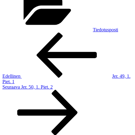
Tiedotusposti
Artikkelien
Edellinen
artikkeli
selaus
Edellinen
Jer. 49, 1.
Piet. 1
Seuraava
Seuraava
Jer. 50, 1. Piet. 2
artikkeli