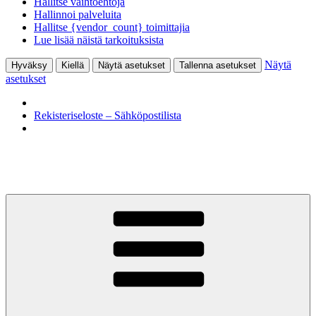
Hallitse vaihtoehtoja
Hallinnoi palveluita
Hallitse {vendor_count} toimittajia
Lue lisää näistä tarkoituksista
Näytä
Hyväksy
Kiellä
Näytä asetukset
Tallenna asetukset
asetukset
Rekisteriseloste – Sähköpostilista
Siirry
sisältöön
KohtaamisPaikka Jyväskylä