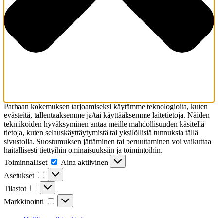
Parhaan kokemuksen tarjoamiseksi käytämme teknologioita, kuten
evästeitä, tallentaaksemme ja/tai käyttääksemme laitetietoja. Näiden
tekniikoiden hyväksyminen antaa meille mahdollisuuden käsitellä
tietoja, kuten selauskäyttäytymistä tai yksilöllisiä tunnuksia tällä
sivustolla. Suostumuksen jättäminen tai peruuttaminen voi vaikuttaa
haitallisesti tiettyihin ominaisuuksiin ja toimintoihin.
Toiminnalliset
Toiminnalliset
Aina aktiivinen
Asetukset
Asetukset
Tilastot
Tilastot
Markkinointi
Markkinointi