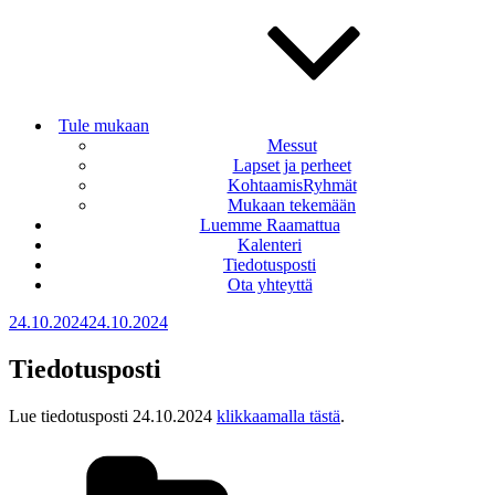
Tule mukaan
Messut
Lapset ja perheet
KohtaamisRyhmät
Mukaan tekemään
Luemme Raamattua
Kalenteri
Tiedotusposti
Ota yhteyttä
Julkaistu
24.10.2024
24.10.2024
Tiedotusposti
Lue tiedotusposti 24.10.2024
klikkaamalla tästä
.
Kategoriat