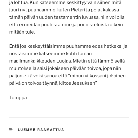
ja lohtua. Kun katseemme keskittyy vain siihen mitä
juuri nyt puuhaamme, kuten Pietari ja pojat kalassa
tämän päivän uuden testamentin luvussa, niin voi olla
että ei meidän puuhistamme ja ponnisteluista oikein
mitään tule.
Entä jos keskeyttäisimme puuhamme edes hetkeksi ja
nostaisimme katseemme kohti tämän
maailmankaikkeuden Luojaa. Mietin että tämmöisellä
muutoksella saisi jokaiseen päivään toivoa, jopa niin
paljon että voisi sanoa että ”minun viikossani jokainen
päivä on toivoa täynnä, kiitos Jeesuksen”
Tomppa
KATEGORIAT
LUEMME RAAMATTUA