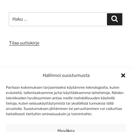
Etsi:
Haku
Tilaa uutiskirje
META
Hallinnoi suostumusta
Kirjaudu sisään
Parhaan kokemuksen tarjoamiseksi käytämme teknologioita, kuten
evästeitä, tallentaaksemme ja/tai käyttääksemme laitetietoja. Näiden
Sisältösyöte
tekniikoiden hyväksyminen antaa meille mahdollisuuden käsitellä
tietoja, kuten selauskäyttäytymistä tai yksilöllisiä tunnuksia tällä
Kommenttisyöte
sivustolla. Suostumuksen jättäminen tai peruuttaminen voi vaikuttaa
haitallisesti tiettyihin ominaisuuksiin ja toimintoihin.
WordPress.org
Hyväksy