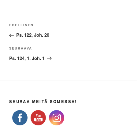
Artikkelien
Edellinen
EDELLINEN
selaus
artikkeli
Ps. 122, Joh. 20
Seuraava
SEURAAVA
artikkeli
Ps. 124, 1. Joh. 1
SEURAA MEITÄ SOMESSA!