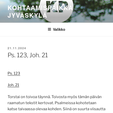
Siirry
KOHTAAMISPAIKKA
sisältöön
JYVÄSKYLÄ
Valikko
JULKAISTU
21.11.2024
Ps. 123, Joh. 21
Ps. 123
Joh. 21
Torstai on toivoa täynnä. Toivosta myös tämän päivän
raamatun tekstit kertovat. Psalmeissa kohotetaan
katse taivaassa olevaa kohden. Siinä on suurta viisautta