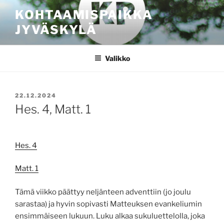
Siirry
KOHTAAMISPAIKKA
sisältöön
JYVÄSKYLÄ
Valikko
JULKAISTU
22.12.2024
Hes. 4, Matt. 1
Hes. 4
Matt. 1
Tämä viikko päättyy neljänteen adventtiin (jo joulu
sarastaa) ja hyvin sopivasti Matteuksen evankeliumin
ensimmäiseen lukuun. Luku alkaa sukuluettelolla, joka