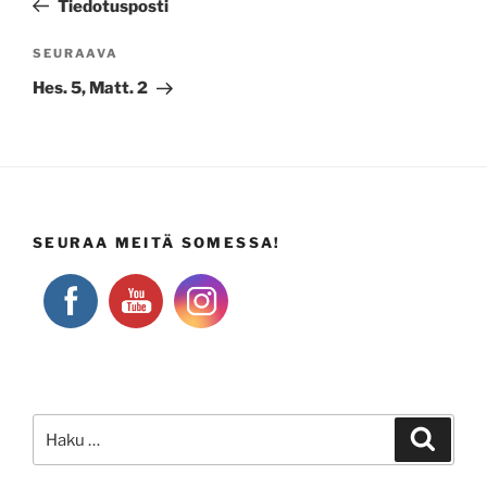
Tiedotusposti
Seuraava
SEURAAVA
artikkeli
Hes. 5, Matt. 2
SEURAA MEITÄ SOMESSA!
Etsi:
Haku