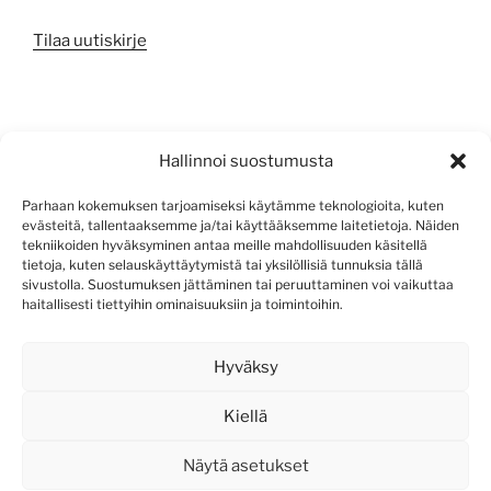
Tilaa uutiskirje
META
Hallinnoi suostumusta
Kirjaudu sisään
Parhaan kokemuksen tarjoamiseksi käytämme teknologioita, kuten
evästeitä, tallentaaksemme ja/tai käyttääksemme laitetietoja. Näiden
Sisältösyöte
tekniikoiden hyväksyminen antaa meille mahdollisuuden käsitellä
tietoja, kuten selauskäyttäytymistä tai yksilöllisiä tunnuksia tällä
Kommenttisyöte
sivustolla. Suostumuksen jättäminen tai peruuttaminen voi vaikuttaa
haitallisesti tiettyihin ominaisuuksiin ja toimintoihin.
WordPress.org
Hyväksy
Kiellä
Näytä asetukset