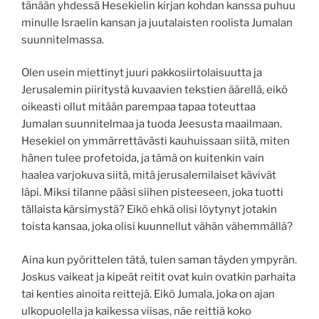
tänään yhdessä Hesekielin kirjan kohdan kanssa puhuu
minulle Israelin kansan ja juutalaisten roolista Jumalan
suunnitelmassa.
Olen usein miettinyt juuri pakkosiirtolaisuutta ja
Jerusalemin piiritystä kuvaavien tekstien äärellä, eikö
oikeasti ollut mitään parempaa tapaa toteuttaa
Jumalan suunnitelmaa ja tuoda Jeesusta maailmaan.
Hesekiel on ymmärrettävästi kauhuissaan siitä, miten
hänen tulee profetoida, ja tämä on kuitenkin vain
haalea varjokuva siitä, mitä jerusalemilaiset kävivät
läpi. Miksi tilanne pääsi siihen pisteeseen, joka tuotti
tällaista kärsimystä? Eikö ehkä olisi löytynyt jotakin
toista kansaa, joka olisi kuunnellut vähän vähemmällä?
Aina kun pyörittelen tätä, tulen saman täyden ympyrän.
Joskus vaikeat ja kipeät reitit ovat kuin ovatkin parhaita
tai kenties ainoita reittejä. Eikö Jumala, joka on ajan
ulkopuolella ja kaikessa viisas, näe reittiä koko