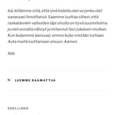
Isä, kiitämme siitä, että sinä todella olet se jonka olet
sanassasi ilmoittanut. Saamme luottaa siihen, että
raskaidenkin vaiheiden läpi sinulla on hyvä suunnitelma
ja olet ennalta nähnyt ja mitannut tien jokaisen mutkan.
Kun kuljemme kanssasi, emme kulje mistään turhaan.
Auta meitä luottamaan sinuun. Aamen.
Ada
KATEGORIAT
LUEMME RAAMATTUA
Artikkelien
Edellinen
EDELLINEN
selaus
artikkeli