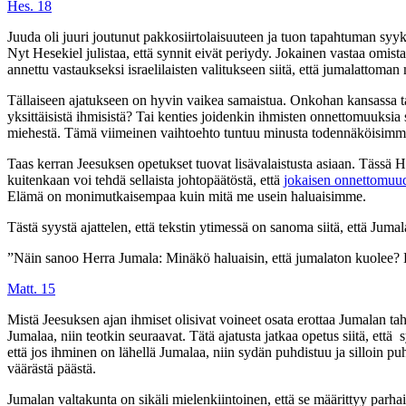
Hes. 18
Juuda oli juuri joutunut pakkosiirtolaisuuteen ja tuon tapahtuman syyks
Nyt Hesekiel julistaa, että synnit eivät periydy. Jokainen vastaa omista
annettu vastaukseksi israelilaisten valitukseen siitä, että jumalattoman
Tällaiseen ajatukseen on hyvin vaikea samaistua. Onkohan kansassa ta
yksittäisistä ihmisistä? Tai kenties joidenkin ihmisten onnettomuuksi
miehestä. Tämä viimeinen vaihtoehto tuntuu minusta todennäköisimm
Taas kerran Jeesuksen opetukset tuovat lisävalaistusta asiaan. Tässä Hes
kuitenkaan voi tehdä sellaista johtopäätöstä, että
jokaisen onnettomuud
Elämä on monimutkaisempaa kuin mitä me usein haluaisimme.
Tästä syystä ajattelen, että tekstin ytimessä on sanoma siitä, että J
”Näin sanoo Herra Jumala: Minäkö haluaisin, että jumalaton kuolee? E
Matt. 15
Mistä Jeesuksen ajan ihmiset olisivat voineet osata erottaa Jumalan ta
Jumalaa, niin teotkin seuraavat. Tätä ajatusta jatkaa opetus siitä, et
että jos ihminen on lähellä Jumalaa, niin sydän puhdistuu ja silloin 
väärästä päästä.
Jumalan valtakunta on sikäli mielenkiintoinen, että se määrittyy parhai