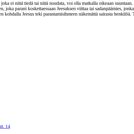
joka ei niitä tiedä tai niitä noudata, voi olla matkalla oikeaan suuntaa
en, joka parani koskettaessaan Jeesuksen viittaa tai sadanpäämies, jonk
ien kohdalla Jeesus teki parantamisihmeen näkemättä sairasta henkilöä. T
tt. 14