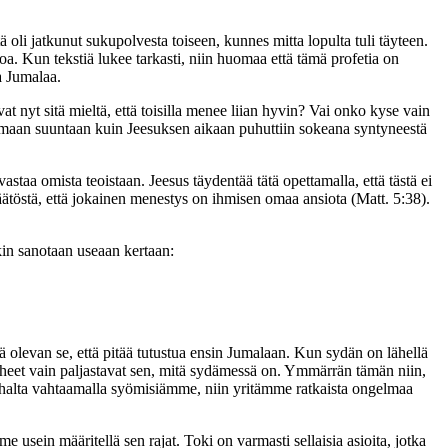
 oli jatkunut sukupolvesta toiseen, kunnes mitta lopulta tuli täyteen.
anoa. Kun tekstiä lukee tarkasti, niin huomaa että tämä profetia on
aa Jumalaa.
nyt sitä mieltä, että toisilla menee liian hyvin? Vai onko kyse vain
 samaan suuntaan kuin Jeesuksen aikaan puhuttiin sokeana syntyneestä
staa omista teoistaan. Jeesus täydentää tätä opettamalla, että tästä ei
äätöstä, että jokainen menestys on ihmisen omaa ansiota (Matt. 5:38).
kin sanotaan useaan kertaan:
ä olevan se, että pitää tutustua ensin Jumalaan. Kun sydän on lähellä
 puheet vain paljastavat sen, mitä sydämessä on. Ymmärrän tämän niin,
 pahalta vahtaamalla syömisiämme, niin yritämme ratkaista ongelmaa
 usein määritellä sen rajat. Toki on varmasti sellaisia asioita, jotka