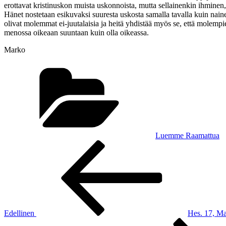
erottavat kristinuskon muista uskonnoista, mutta sellainenkin ihminen, 
Hänet nostetaan esikuvaksi suuresta uskosta samalla tavalla kuin nain
olivat molemmat ei-juutalaisia ja heitä yhdistää myös se, että molemp
menossa oikeaan suuntaan kuin olla oikeassa.
Marko
Kategoriat
Luemme Raamattua
Artikkelien
Edellinen
artikkeli
selaus
Edellinen
Hes. 17, Ma
Seuraava