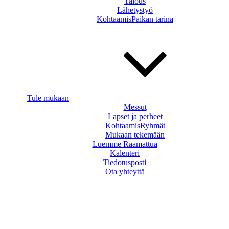
Talous
Lähetystyö
KohtaamisPaikan tarina
Tule mukaan
Messut
Lapset ja perheet
KohtaamisRyhmät
Mukaan tekemään
Luemme Raamattua
Kalenteri
Tiedotusposti
Ota yhteyttä