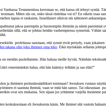
i Vanhassa Testamentissa kerrotaan se, että kansa oli tehnyt syntiä. Tätä
 teoistaan. Miten siis on, onko tässä ristiriitaa vai ei? En oikein osaa s
 miehen lapsia ei rankaista. Israelilaiset olisivat siis tahtoneet ankaramp
pahtunut jakoa parempiin ja huonompiin ihmisiin ja nämä paremmat ovat 
a selitetään sillä, että se johtuu heidän vanhempiensa synneistä. Vähän
ältä.
ekielin profetiassa sanotaan, että synnit eivät periydy, vaan jokainen va
en takana olisi joku ihmisen oma teko
. Eikä myöskään sellaista johtop
umala on meidän puolellamme. Hän haluaa meille hyvää. Näinhän tekstissä
nkö ennemminkin halua, että hän kääntyy teiltään ja saa elää?”
hdon ja ihmisten perinnäissäädökset toisistaan? Jeesuksen vastaus näyttä
tä syöminen ei saastuta ihmistä, vaan se mitä hän sanoo. Tai oikeastaan
puheetkin ovat sen mukaisia. Sen sijaan jos yritämme varjella itseämme
ten keskuksestaan eli Jeesuksesta käsin. Me ihmiset sitä vastoin haluamme