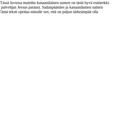
n. Tässä luvussa mainittu kanaanilainen nainen on tästä hyvä esimerkki.
a palvelijan Jeesus paransi. Sadanpäämies ja kanaanilainen nainen
ämä teksti opettaa minulle sen, että on paljon tärkeämpää olla