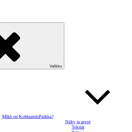
Valikko
Mikä on KohtaamisPaikka?
Näky ja arvot
Tekijät