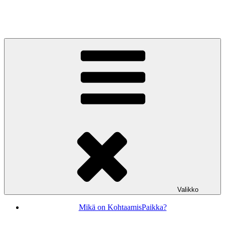
Siirry
sisältöön
KohtaamisPaikka Jyväskylä
Valikko
Mikä on KohtaamisPaikka?