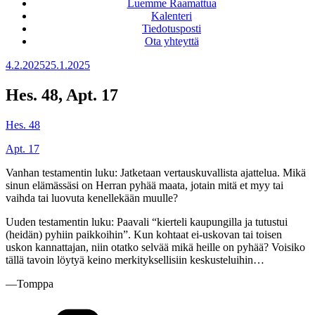
Luemme Raamattua
Kalenteri
Tiedotusposti
Ota yhteyttä
Julkaistu
4.2.2025
25.1.2025
Hes. 48, Apt. 17
Hes. 48
Apt. 17
Vanhan testamentin luku: Jatketaan vertauskuvallista ajattelua. Mikä
sinun elämässäsi on Herran pyhää maata, jotain mitä et myy tai
vaihda tai luovuta kenellekään muulle?
Uuden testamentin luku: Paavali “kierteli kaupungilla ja tutustui
(heidän) pyhiin paikkoihin”. Kun kohtaat ei-uskovan tai toisen
uskon kannattajan, niin otatko selvää mikä heille on pyhää? Voisiko
tällä tavoin löytyä keino merkityksellisiin keskusteluihin…
—Tomppa
Kategoriat