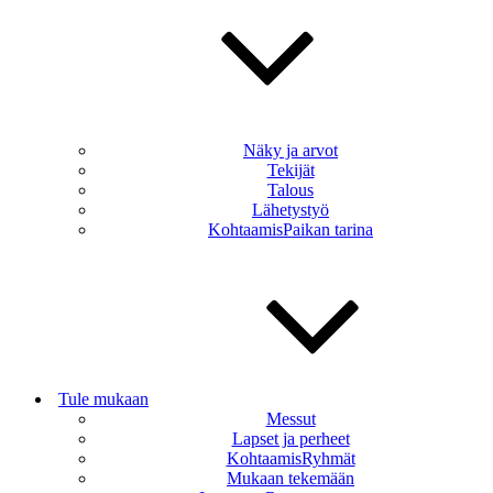
Näky ja arvot
Tekijät
Talous
Lähetystyö
KohtaamisPaikan tarina
Tule mukaan
Messut
Lapset ja perheet
KohtaamisRyhmät
Mukaan tekemään