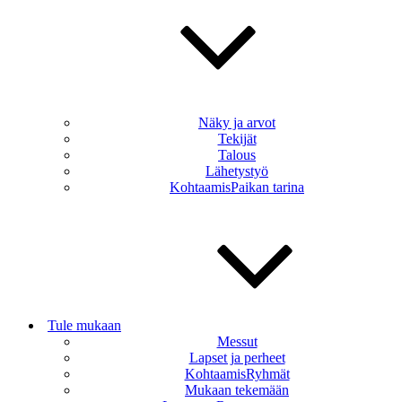
Näky ja arvot
Tekijät
Talous
Lähetystyö
KohtaamisPaikan tarina
Tule mukaan
Messut
Lapset ja perheet
KohtaamisRyhmät
Mukaan tekemään