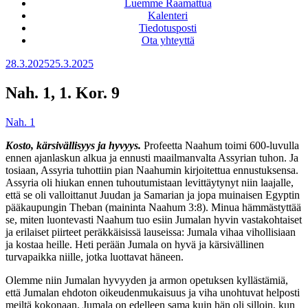
Luemme Raamattua
Kalenteri
Tiedotusposti
Ota yhteyttä
Julkaistu
28.3.2025
25.3.2025
Nah. 1, 1. Kor. 9
Nah. 1
Kosto, kärsivällisyys ja hyvyys.
Profeetta Naahum toimi 600-luvulla
ennen ajanlaskun alkua ja ennusti maailmanvalta Assyrian tuhon. Ja
tosiaan, Assyria tuhottiin pian Naahumin kirjoitettua ennustuksensa.
Assyria oli hiukan ennen tuhoutumistaan levittäytynyt niin laajalle,
että se oli valloittanut Juudan ja Samarian ja jopa muinaisen Egyptin
pääkaupungin Theban (maininta Naahum 3:8). Minua hämmästyttää
se, miten luontevasti Naahum tuo esiin Jumalan hyvin vastakohtaiset
ja erilaiset piirteet peräkkäisissä lauseissa: Jumala vihaa vihollisiaan
ja kostaa heille. Heti perään Jumala on hyvä ja kärsivällinen
turvapaikka niille, jotka luottavat häneen.
Olemme niin Jumalan hyvyyden ja armon opetuksen kyllästämiä,
että Jumalan ehdoton oikeudenmukaisuus ja viha unohtuvat helposti
meiltä kokonaan. Jumala on edelleen sama kuin hän oli silloin, kun