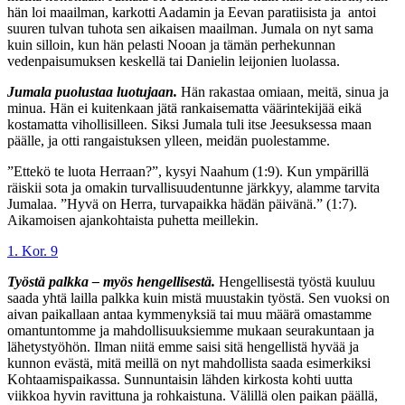
hän loi maailman, karkotti Aadamin ja Eevan paratiisista ja
antoi
suuren tulvan tuhota sen aikaisen maailman. Jumala on nyt sama
kuin silloin, kun hän pelasti Nooan ja tämän perhekunnan
vedenpaisumuksen keskellä tai Danielin leijonien luolassa.
Jumala puolustaa luotujaan.
Hän rakastaa omiaan, meitä, sinua ja
minua. Hän ei kuitenkaan jätä rankaisematta väärintekijää eikä
kostamatta vihollisilleen. Siksi Jumala tuli itse Jeesuksessa maan
päälle, ja otti rangaistuksen ylleen, meidän puolestamme.
”Ettekö te luota Herraan?”, kysyi Naahum (1:9). Kun ympärillä
räiskii sota ja omakin turvallisuudentunne järkkyy, alamme tarvita
Jumalaa. ”Hyvä on Herra, turvapaikka hädän päivänä.” (1:7).
Aikamoisen ajankohtaista puhetta meillekin.
1. Kor. 9
Työstä palkka – myös hengellisestä.
Hengellisestä työstä kuuluu
saada yhtä lailla palkka kuin mistä muustakin työstä. Sen vuoksi on
aivan paikallaan antaa kymmenyksiä tai muu määrä omastamme
omantuntomme ja mahdollisuuksiemme mukaan seurakuntaan ja
lähetystyöhön. Ilman niitä emme saisi sitä hengellistä hyvää ja
kunnon evästä, mitä meillä on nyt mahdollista saada esimerkiksi
Kohtaamispaikassa. Sunnuntaisin lähden kirkosta kohti uutta
viikkoa hyvin ravittuna ja rohkaistuna. Välillä olen paikan päällä,