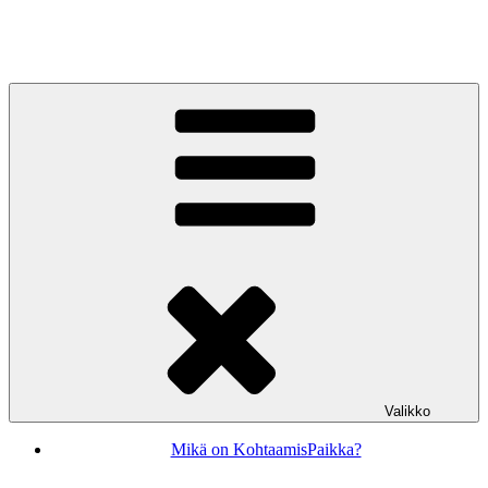
Siirry
sisältöön
KohtaamisPaikka Jyväskylä
Valikko
Mikä on KohtaamisPaikka?