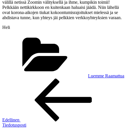
välillä netissä Zoomin välityksellä ja ihme, kumpikin toimii!
Pelkkään nettikirkkoon en kuitenkaan haluaisi jäädä. Niin lähellä
ovat korona-aikojen tiukat kokoontumisrajoitukset mielessä ja se
ahdistava tunne, kun yhteys jäi pelkkien verkkoyhteyksien varaan.
Heli
Kategoriat
Luemme Raamattua
Artikkelien
Edellinen
artikkeli
selaus
Edellinen
Tiedotusposti