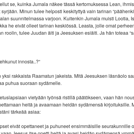
ellut se, kuinka Jumala näkee tässä kertomuksessa Lean, ihmise
syrjään. Minun tulee helposti keskityttyä vain tarinan “päähenkil
alan suunnitelmassa varjoon. Kuitenkin Jumala muisti Lootia, I
aikka he eivät olleet tarinan keskiössä. Leasta, jolle omat perhe
n roolin, tulee Juudan äiti ja Jeesuksen esiäiti. Ja hän toteaa “
hkunut innosta..?”
 yksi rakkaista Raamatun jakeista. Mitä Jeesuksen läsnäolo saa
kaa puhua suoraan sydämelle.
petuslapsiaan vietyään työnsä ristillä päätökseen, vaan hän nousi
opettamaan heitä ja avaamaan heidän sydämensä kirjoituksille. 
täni tärkeää asiaa:
pset eivät opettaneet ja puhuneet ensimmäisille seurakunnille 
 vaan Jeesus itse opetti heitä ja avasi heidän sydämensä ymmä