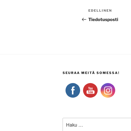
Artikkelien
Edellinen
EDELLINEN
selaus
artikkeli
Tiedotusposti
SEURAA MEITÄ SOMESSA!
Etsi: