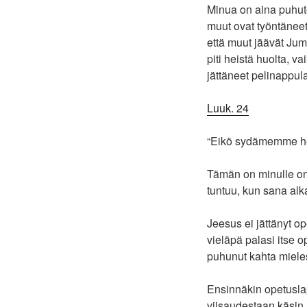
Minua on aina puhut
muut ovat työntäneet 
että muut jäävät Jum
piti heistä huolta, v
jättäneet pelinappula
Luuk. 24
“Eikö sydämemme he
Tämän on minulle on
tuntuu, kun sana al
Jeesus ei jättänyt o
vieläpä palasi itse 
puhunut kahta mieles
Ensinnäkin opetusla
viisaudestaan käsin,