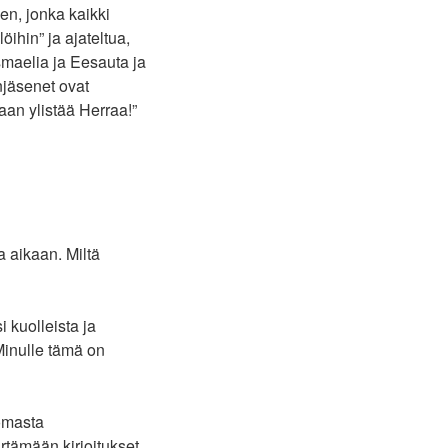
n, jonka kaikki
öihin” ja ajateltua,
smaelia ja Eesauta ja
enjäsenet ovat
saan ylistää Herraa!”
 aikaan. Miltä
 kuolleista ja
Minulle tämä on
omasta
rtämään kirjoitukset