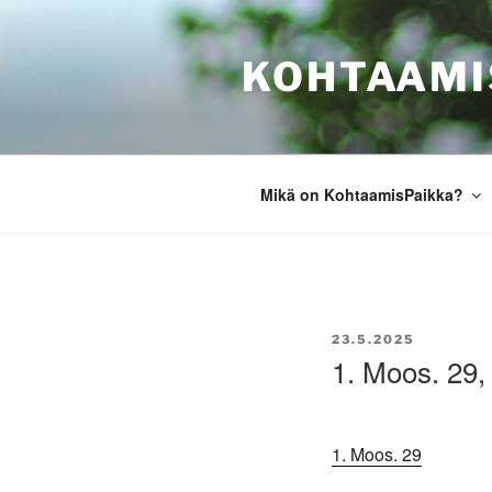
Siirry
sisältöön
KOHTAAMI
Mikä on KohtaamisPaikka?
JULKAISTU
23.5.2025
1. Moos. 29,
1. Moos. 29