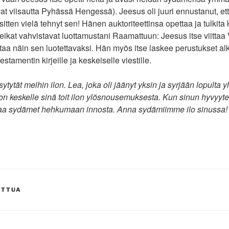
ivat viisautta Pyhässä Hengessä). Jeesus oli juuri ennustanut, ett
sitten vielä tehnyt sen! Hänen auktoriteettinsa opettaa ja tulkita 
eikat vahvistavat luottamustani Raamattuun: Jeesus itse viitta
ttaa näin sen luotettavaksi. Hän myös itse laskee perustukset alku
stamentin kirjeille ja keskeiselle viestille.
tytät meihin ilon. Lea, joka oli jäänyt yksin ja syrjään lopulta yl
n keskelle sinä toit ilon ylösnousemuksesta. Kun sinun hyvyyte
saa sydämet hehkumaan innosta. Anna sydämiimme ilo sinussa!
ATTUA