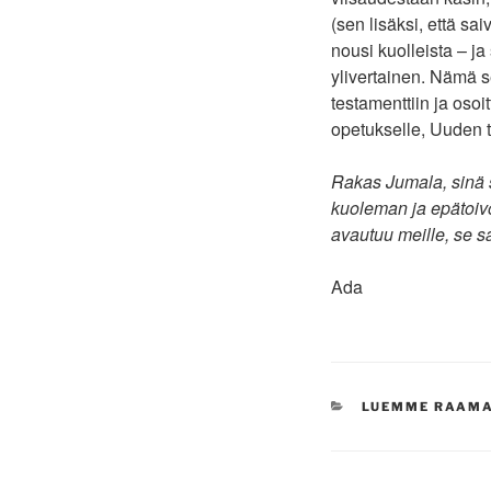
(sen lisäksi, että sa
nousi kuolleista – ja 
ylivertainen. Nämä s
testamenttiin ja osoi
opetukselle, Uuden te
Rakas Jumala, sinä sy
kuoleman ja epätoivo
avautuu meille, se 
Ada
KATEGORIAT
LUEMME RAAM