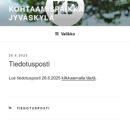
Siirry
KOHTAAMISPAIKKA
sisältöön
JYVÄSKYLÄ
Valikko
JULKAISTU
26.6.2025
Tiedotusposti
Lue tiedotusposti 26.6.2025
klikkaamalla tästä
.
KATEGORIAT
TIEDOTUSPOSTI