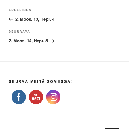
Artikkelien
Edellinen
EDELLINEN
selaus
artikkeli
2. Moos. 13, Hepr. 4
Seuraava
SEURAAVA
artikkeli
2. Moos. 14, Hepr. 5
SEURAA MEITÄ SOMESSA!