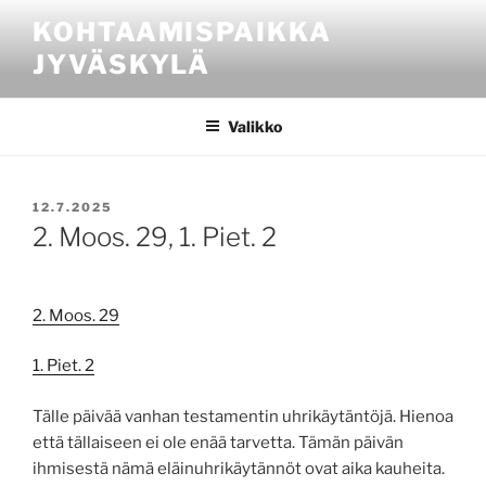
Siirry
KOHTAAMISPAIKKA
sisältöön
JYVÄSKYLÄ
Valikko
JULKAISTU
12.7.2025
2. Moos. 29, 1. Piet. 2
2. Moos. 29
1. Piet. 2
Tälle päivää vanhan testamentin uhrikäytäntöjä. Hienoa
että tällaiseen ei ole enää tarvetta. Tämän päivän
ihmisestä nämä eläinuhrikäytännöt ovat aika kauheita.