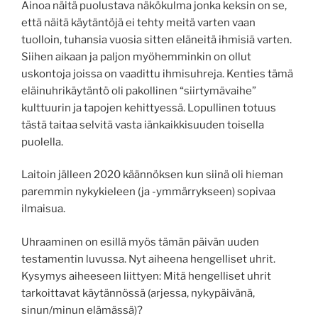
Ainoa näitä puolustava näkökulma jonka keksin on se,
että näitä käytäntöjä ei tehty meitä varten vaan
tuolloin, tuhansia vuosia sitten eläneitä ihmisiä varten.
Siihen aikaan ja paljon myöhemminkin on ollut
uskontoja joissa on vaadittu ihmisuhreja. Kenties tämä
eläinuhrikäytäntö oli pakollinen “siirtymävaihe”
kulttuurin ja tapojen kehittyessä. Lopullinen totuus
tästä taitaa selvitä vasta iänkaikkisuuden toisella
puolella.
Laitoin jälleen 2020 käännöksen kun siinä oli hieman
paremmin nykykieleen (ja -ymmärrykseen) sopivaa
ilmaisua.
Uhraaminen on esillä myös tämän päivän uuden
testamentin luvussa. Nyt aiheena hengelliset uhrit.
Kysymys aiheeseen liittyen: Mitä hengelliset uhrit
tarkoittavat käytännössä (arjessa, nykypäivänä,
sinun/minun elämässä)?