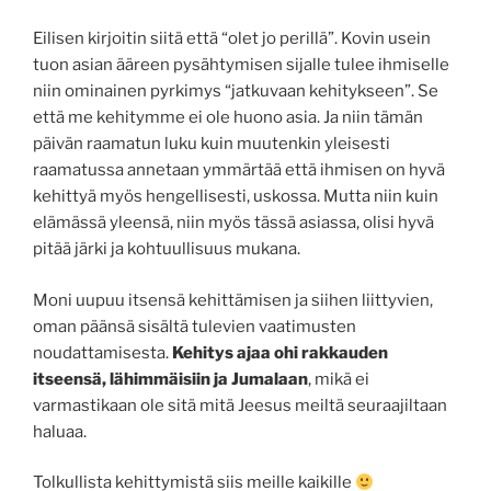
Eilisen kirjoitin siitä että “olet jo perillä”. Kovin usein
tuon asian ääreen pysähtymisen sijalle tulee ihmiselle
niin ominainen pyrkimys “jatkuvaan kehitykseen”. Se
että me kehitymme ei ole huono asia. Ja niin tämän
päivän raamatun luku kuin muutenkin yleisesti
raamatussa annetaan ymmärtää että ihmisen on hyvä
kehittyä myös hengellisesti, uskossa. Mutta niin kuin
elämässä yleensä, niin myös tässä asiassa, olisi hyvä
pitää järki ja kohtuullisuus mukana.
Moni uupuu itsensä kehittämisen ja siihen liittyvien,
oman päänsä sisältä tulevien vaatimusten
noudattamisesta.
Kehitys ajaa ohi rakkauden
itseensä, lähimmäisiin ja Jumalaan
, mikä ei
varmastikaan ole sitä mitä Jeesus meiltä seuraajiltaan
haluaa.
Tolkullista kehittymistä siis meille kaikille