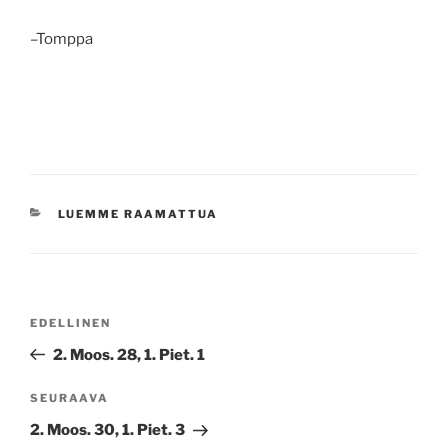
–Tomppa
KATEGORIAT
LUEMME RAAMATTUA
Artikkelien
Edellinen
EDELLINEN
selaus
artikkeli
2. Moos. 28, 1. Piet. 1
Seuraava
SEURAAVA
artikkeli
2. Moos. 30, 1. Piet. 3