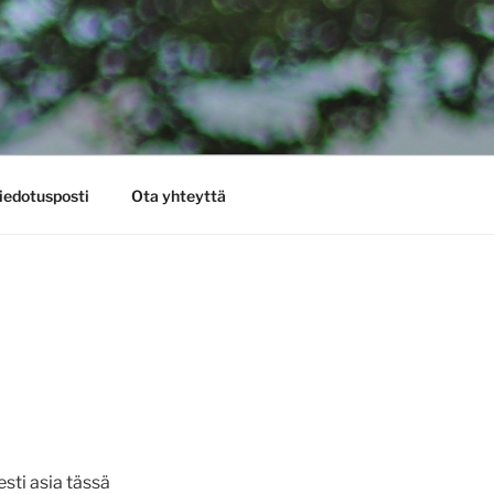
iedotusposti
Ota yhteyttä
ti asia tässä