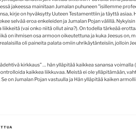
ssä jakeessa mainitaan Jumalan puhuneen ”isillemme profeett
ansa, kirje on hyväksytty Uuteen Testamenttiin ja täyttä asiaa.
ee selvää eroa enkeleiden ja Jumalan Pojan välillä. Nykyisin on
 liikkeitä (vai onko niitä ollut aina?). On todella tärkeää erott
ikä on ihmisen osa armoon oikeutettuna ja kuka Jeesus on, m
alaisilla oli paineita palata omiin uhrikäytänteisiin, jolloin J
ädehtivä kirkkaus” … hän ylläpitää kaikkea sanansa voimalla 
ontrolloida kaikkea liikkuvaa. Meistä ei ole ylläpitämään, vah
Se on Jumalan Pojan vastuulla ja Hän ylläpitää kaiken armolli
ATTUA