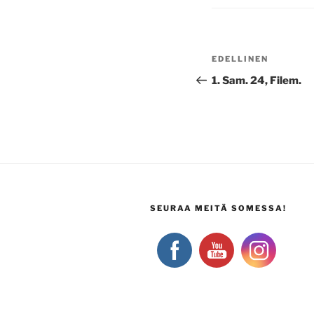
Artikkelien
Edellinen
EDELLINEN
selaus
artikkeli
1. Sam. 24, Filem.
SEURAA MEITÄ SOMESSA!