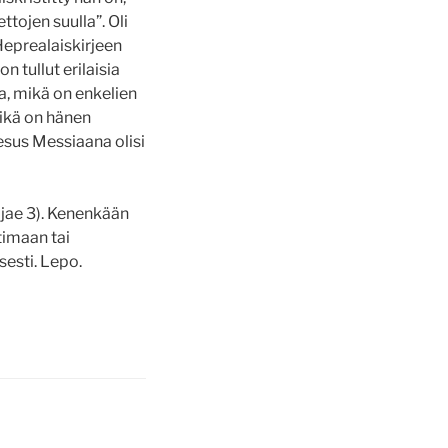
ojen suulla”. Oli
 Heprealaiskirjeen
 tullut erilaisia
aa, mikä on enkelien
ikä on hänen
eesus Messiaana olisi
(jae 3). Kenenkään
timaan tai
sesti. Lepo.