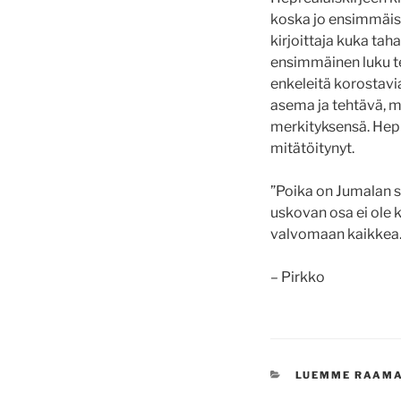
koska jo ensimmäise
kirjoittaja kuka tah
ensimmäinen luku tek
enkeleitä korostavia
asema ja tehtävä, m
merkityksensä. Hepre
mitätöitynyt.
”Poika on Jumalan s
uskovan osa ei ole k
valvomaan kaikkea. 
– Pirkko
KATEGORIAT
LUEMME RAAM