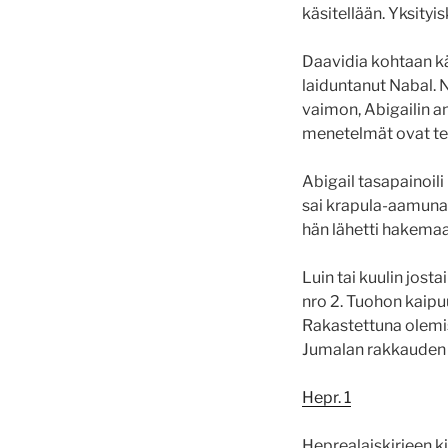
käsitellään. Yksityis
Daavidia kohtaan kä
laiduntanut Nabal. 
vaimon, Abigailin an
menetelmät ovat te
Abigail tasapainoili
sai krapula-aamuna
hän lähetti hakemaan
Luin tai kuulin jos
nro 2. Tuohon kaipu
Rakastettuna olemis
Jumalan rakkauden 
Hepr. 1
Heprealaiskirjeen kir