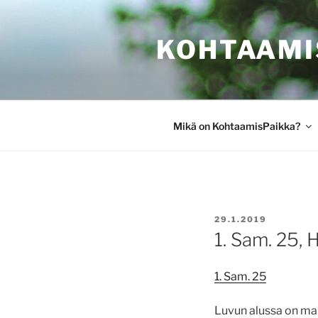
Siirry
sisältöön
KOHTAAMI
Mikä on KohtaamisPaikka?
JULKAISTU
29.1.2019
1. Sam. 25, H
1. Sam. 25
Luvun alussa on ma