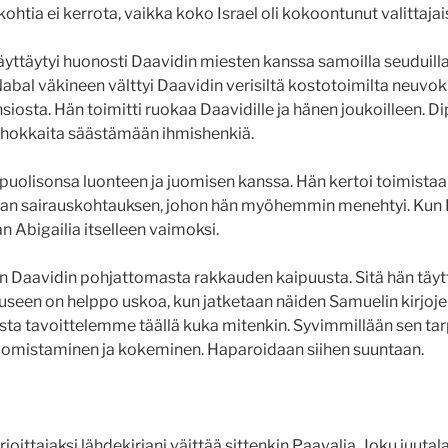
kohtia ei kerrota, vaikka koko Israel oli kokoontunut valittajais
yttäytyi huonosti Daavidin miesten kanssa samoilla seuduilla 
Nabal väkineen välttyi Daavidin verisiltä kostotoimilta neuvo
siosta. Hän toimitti ruokaa Daavidille ja hänen joukoilleen. D
hokkaita säästämään ihmishenkiä.
 puolisonsa luonteen ja juomisen kanssa. Hän kertoi toimistaa
an sairauskohtauksen, johon hän myöhemmin menehtyi. Kun Da
 Abigailia itselleen vaimoksi.
tain Daavidin pohjattomasta rakkauden kaipuusta. Sitä hän täyt
useen on helppo uskoa, kun jatketaan näiden Samuelin kirjoje
ta tavoittelemme täällä kuka mitenkin. Syvimmillään sen tar
omistaminen ja kokeminen. Haparoidaan siihen suuntaan.
joittajaksi lähdekirjani väittää sittenkin Paavalia. Joku juutala