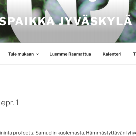
SPAIKKA JYVÄSKYLÄ
Tule mukaan
Luemme Raamattua
Kalenteri
T
epr. 1
ininta profeetta Samuelin kuolemasta. Hämmästyttävän lyhyes