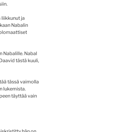
iin.
liikkunut ja
kkaan Nabalin
iplomaattiset
n Nabalille. Nabal
avid tästä kuuli,
tää tässä vaimolla
n lukemista.
peen täyttää vain
iskristitty hän on,