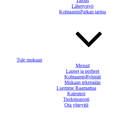
Talous
Lähetystyö
KohtaamisPaikan tarina
Tule mukaan
Messut
Lapset ja perheet
KohtaamisRyhmät
Mukaan tekemään
Luemme Raamattua
Kalenteri
Tiedotusposti
Ota yhteyttä