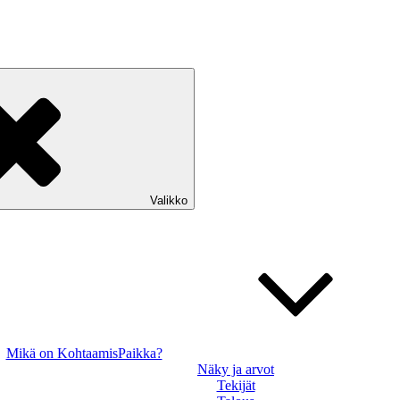
Valikko
Mikä on KohtaamisPaikka?
Näky ja arvot
Tekijät