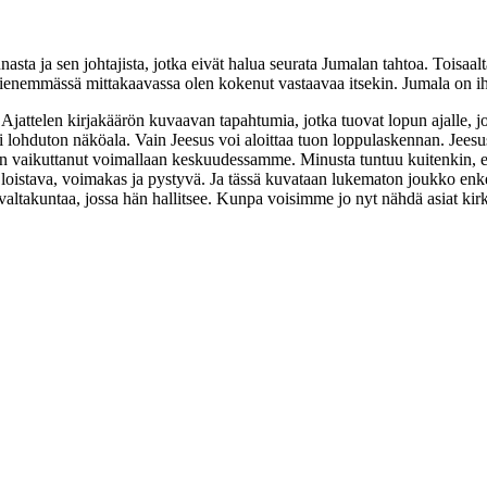
ta ja sen johtajista, jotka eivät halua seurata Jumalan tahtoa. Toisaalt
Pienemmässä mittakaavassa olen kokenut vastaavaa itsekin. Jumala on ih
 Ajattelen kirjakäärön kuvaavan tapahtumia, jotka tuovat lopun ajalle, jo
si lohduton näköala. Vain Jeesus voi aloittaa tuon loppulaskennan. Jeesu
leen vaikuttanut voimallaan keskuudessamme. Minusta tuntuu kuitenkin,
loistava, voimakas ja pystyvä. Ja tässä kuvataan lukematon joukko enk
 valtakuntaa, jossa hän hallitsee. Kunpa voisimme jo nyt nähdä asiat ki