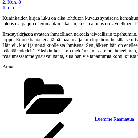
2. Kun. 8
Ilm. 5
Kuninkaiden kirjan luku on aika lohduton kuvaus syntisestä kansakunnas
talonsa ja paljon enemmänkin takaisin, koska ajoitus on täydellinen. 
Ilmestyskirjassa avataan ihmeellinen näköala taivaallisiin tapahtumiin.
loppu. Emme halua, että tämä maailma jatkuu loputtomiin, sillä se oli
Hän eli, kuoli ja nousi kuolleista ihmisenä. Sen jälkeen hän on edel
määrää enkeleitä. Yksikin heistä on meidän silmissämme ihmeellinen, 
maailmassamme ylistävät häntä, sillä hän vie tapahtumia kohti ikuista
Anna
Kategoriat
Luemme Raamattua
Artikkelien
Edellinen
artikkeli
selaus