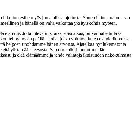
a luku tuo esille myös jumalallista ajoitusta. Sunemilainen nainen saa
meellinen ja hänellä on valta vaikuttaa yksityiskohtia myöten.
ta elämme. Jotta tuleva uusi aika voisi alkaa, on vanhalle tultava
s on tehnyt maan päällä asioita, joista voimme lukea evankeliumeista.
 että helposti unohdamme hänen arvonsa. Ajatelkaa nyt lukematonta
eleitä ylistämään Jeesusta. Samoin kaikki luodut meidän
rkkaasti ja elää elämäämme ja tehdä valintoja ikuisuuden näkökulmasta.