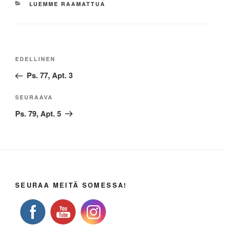
KATEGORIAT
LUEMME RAAMATTUA
Artikkelien
Edellinen
EDELLINEN
selaus
artikkeli
Ps. 77, Apt. 3
Seuraava
SEURAAVA
artikkeli
Ps. 79, Apt. 5
SEURAA MEITÄ SOMESSA!