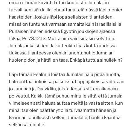
oman elämän kuviot. Tutun kuuloista. Jumala on
turvallisen isän lailla johdattanut elämässä läpi monien
haasteiden. Joskus läpi jopa sellaisten tilanteiden,
missä on tuntunut varmaan samalta kuin israelilaisilla
Punaisen meren edessä Egyptin joukkojen ajaessa
takaa, Ps 78:12,13. Mutta niin vain siitäkin selvittiin:
Jumala aukaisi tien. Ja kuitenkin taas kohta uudessa
tiukassa tilanteessa olenkin unohtanut jo Jumalan
huolenpidon ja hätäilen taas. Ehkäpä tuttua sinullekin?
Läpi tämän Psalmin loistaa Jumalan halu pitää huolta,
halu auttaa tiukoissa paikoissa. Loppujakeissa viitataan
jo Juudaan ja Daavidiin, joista Jeesus sitten aikanaan
polveutui. Kaikki tämä puhuu minulle siitä, että Jumala
viimeiseen asti haluaa auttaa meitä ja vasta sitten, kun
minä itse olen päättänyt olla turvaamatta häneen ja
käännän lopullisesti selkäni Jumalalle, hänkin kääntää
selkänsä minulle.