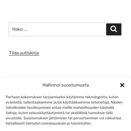
Etsi:
Haku
Tilaa uutiskirje
META
Hallinnoi suostumusta
Kirjaudu sisään
Parhaan kokemuksen tarjoamiseksi käytämme teknologioita, kuten
evästeitä, tallentaaksemme ja/tai käyttääksemme laitetietoja. Näiden
Sisältösyöte
tekniikoiden hyväksyminen antaa meille mahdollisuuden käsitellä
tietoja, kuten selauskäyttäytymistä tai yksilöllisiä tunnuksia tällä
Kommenttisyöte
sivustolla. Suostumuksen jättäminen tai peruuttaminen voi vaikuttaa
haitallisesti tiettyihin ominaisuuksiin ja toimintoihin.
WordPress.org