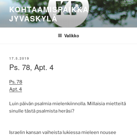
Siirry
KOHTAAMISPAIKKA
sisältöön
JYVÄSKYLÄ
Valikko
JULKAISTU
17.5.2019
Ps. 78, Apt. 4
Ps. 78
Apt. 4
Luin päivän psalmia mielenkiinnolla. Millaisia mietteitä
sinulle tästä psalmista heräsi?
Israelin kansan vaiheista lukiessa mieleen nousee