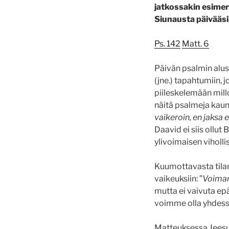
jatkossakin esimerk
Siunausta päivääsi
Ps. 142
Matt. 6
Päivän psalmin alus
(jne.) tapahtumiin, 
piileskelemään millo
näitä psalmeja kauni
vaikeroin, en jaksa
Daavid ei siis ollut 
ylivoimaisen viholli
Kuumottavasta tilan
vaikeuksiin: ”
Voimani
mutta ei vaivuta ep
voimme olla yhdess
Matteuksessa Jeesu