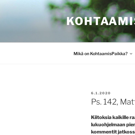
Siirry
sisältöön
KOHTAAMI
Mikä on KohtaamisPaikka?
JULKAISTU
6.1.2020
Ps. 142, Mat
Kiitoksia kaikille
lukuohjelmaan pien
kommentit jatkossa 