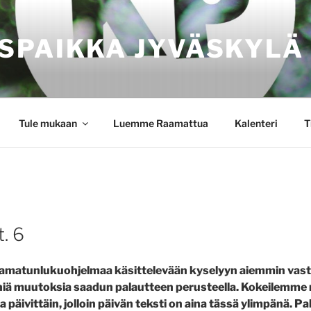
SPAIKKA JYVÄSKYLÄ
Tule mukaan
Luemme Raamattua
Kalenteri
T
t. 6
 raamatunlukuohjelmaa käsittelevään kyselyyn aiemmin vas
iä muutoksia saadun palautteen perusteella. Kokeilemme 
päivittäin, jolloin päivän teksti on aina tässä ylimpänä. P