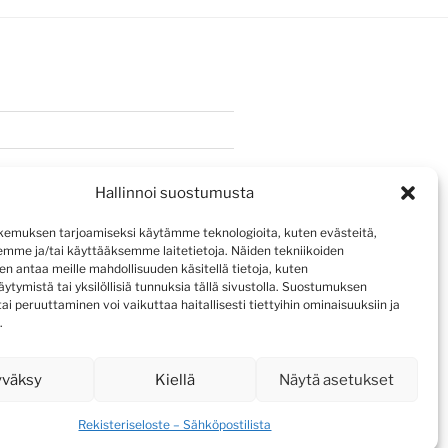
Hallinnoi suostumusta
emuksen tarjoamiseksi käytämme teknologioita, kuten evästeitä,
emme ja/tai käyttääksemme laitetietoja. Näiden tekniikoiden
n antaa meille mahdollisuuden käsitellä tietoja, kuten
ytymistä tai yksilöllisiä tunnuksia tällä sivustolla. Suostumuksen
ai peruuttaminen voi vaikuttaa haitallisesti tiettyihin ominaisuuksiin ja
.
yväksy
Kiellä
Näytä asetukset
Rekisteriseloste – Sähköpostilista