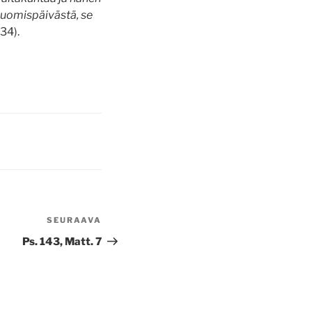
 huomispäivästä, se
-34).
SEURAAVA
Seuraava
artikkeli
Ps. 143, Matt. 7