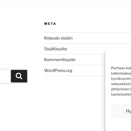
META
Kirjaudu sisään
Sisältösyöte
Kommenttisyöte
Parhaan kok
WordPress.org
tallentaaks
Haku
hyväksymine
selauskäyttä
jättäminen t
toimintoihin
H