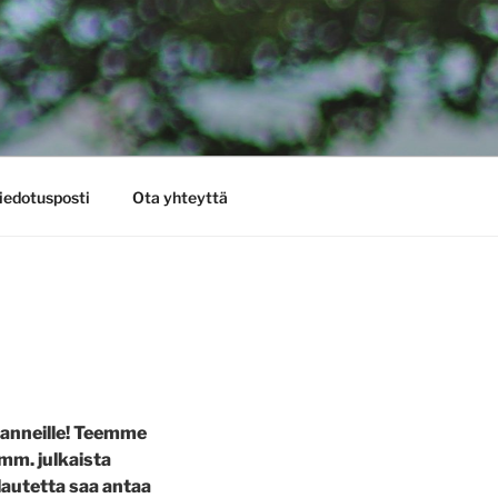
iedotusposti
Ota yhteyttä
tanneille! Teemme
mm. julkaista
alautetta saa antaa