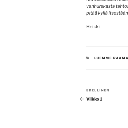
vanhurskasta tahtoaa
pitää kyllä itsestää
Heikki
KATEGORIAT
LUEMME RAAM
Artikkelien
Edellinen
EDELLINEN
selaus
artikkeli
Viikko 1