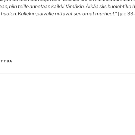
n, niin teille annetaan kaikki tämäkin. Älkää siis huolehtiko
n huolen. Kullekin päivälle riittävät sen omat murheet.
” (jae 33
ATTUA