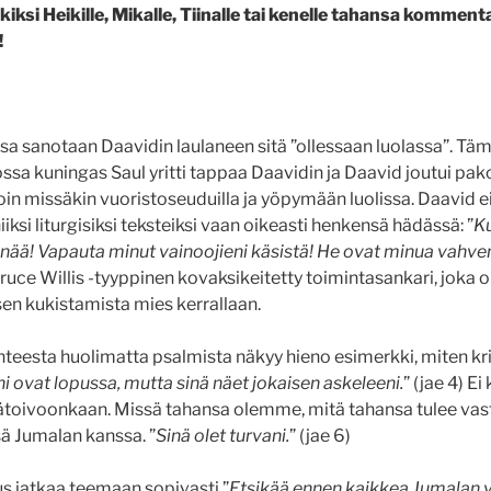
iksi Heikille, Mikalle, Tiinalle tai kenelle tahansa kommenta
!
sa sanotaan Daavidin laulaneen sitä ”ollessaan luolassa”. Tämä
jossa kuningas Saul yritti tappaa Daavidin ja Daavid joutui pa
in missäkin vuoristoseuduilla ja yöpymään luolissa. Daavid ei s
iksi liturgisiksi teksteiksi vaan oikeasti henkensä hädässä: ”
Ku
 enää! Vapauta minut vainoojieni käsistä! He ovat minua vahve
Bruce Willis -tyyppinen kovaksikeitetty toimintasankari, joka ol
sen kukistamista mies kerrallaan.
teesta huolimatta psalmista näkyy hieno esimerkki, miten kri
 ovat lopussa, mutta sinä näet jokaisen askeleeni.
” (jae 4) Ei
ätoivoonkaan. Missä tahansa olemme, mitä tahansa tulee vast
ä Jumalan kanssa. ”
Sinä olet turvani.
” (jae 6)
s jatkaa teemaan sopivasti ”
Etsikää ennen kaikkea Jumalan v