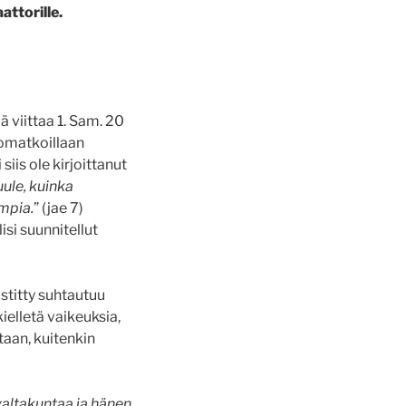
attorille.
 viittaa 1. Sam. 20
komatkoillaan
iis ole kirjoittanut
ule, kuinka
mpia.
” (jae 7)
isi suunnitellut
stitty suhtautuu
 kielletä vaikeuksia,
aan, kuitenkin
altakuntaa ja hänen