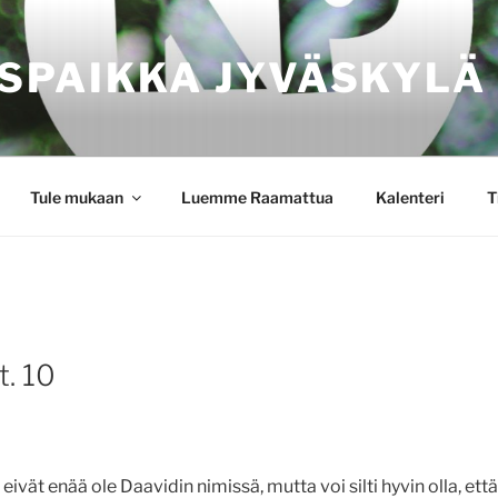
SPAIKKA JYVÄSKYLÄ
Tule mukaan
Luemme Raamattua
Kalenteri
T
t. 10
ivät enää ole Daavidin nimissä, mutta voi silti hyvin olla, ett