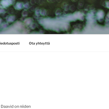
iedotusposti
Ota yhteyttä
ä Daavid on niiden