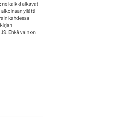
; ne kaikki alkavat
 aikoinaan yllätti
 vain kahdessa
kirjan
 19. Ehkä vain on