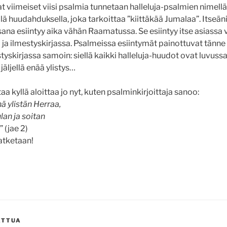
t viimeiset viisi psalmia tunnetaan halleluja-psalmien nimellä
llä huudahduksella, joka tarkoittaa ”kiittäkää Jumalaa”. Itseäni
a-sana esiintyy aika vähän Raamatussa. Se esiintyy itse asiassa
 ja ilmestyskirjassa. Psalmeissa esiintymät painottuvat tänne 
tyskirjassa samoin: siellä kaikki halleluja-huudot ovat luvussa
 jäljellä enää ylistys…
a kyllä aloittaa jo nyt, kuten psalminkirjoittaja sanoo:
ä ylistän Herraa,
lan ja soitan
” (jae 2)
jatketaan!
ATTUA