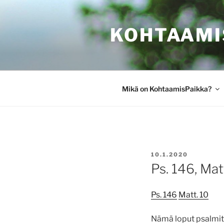
Siirry
sisältöön
KOHTAAMI
Mikä on KohtaamisPaikka?
JULKAISTU
10.1.2020
Ps. 146, Mat
Ps. 146
Matt. 10
Nämä loput psalmit e