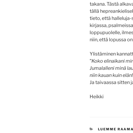
takana. Tästä alkava
tällä hepreankielise
tieto, että halleluj
kirjassa, psalmeissa
loppupuolelle, ilmes
niin, että lopussa on
Ylistäminen kannatta
”
Koko elinaikani min
Jumalalleni minä lau
niin kauan kuin elän!
Ja taivaassa sitten 
Heikki
KATEGORIAT
LUEMME RAAM