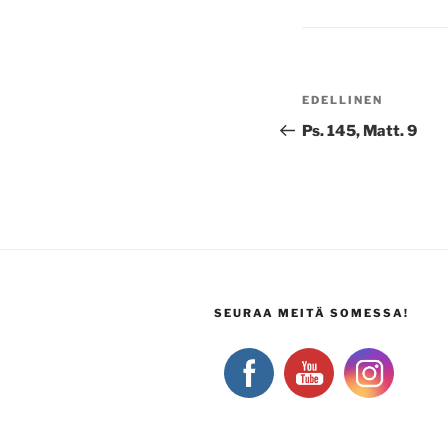
Artikkelien
Edellinen
EDELLINEN
selaus
artikkeli
Ps. 145, Matt. 9
SEURAA MEITÄ SOMESSA!