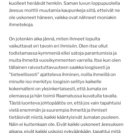
kuolleet heräävät henkiin. Saman luvun loppupuolella
Jeesus moittii muutamia kaupunkeja siitä, etteivät ne
ole uskoneet häneen, vaikka ovat nähneet moniakin
ihmetekoja.
On jotenkin aika jännä, miten ihmeet lopulta
vaikuttavat eri tavoin eri ihmisiin. Olen itse ollut
todistamassa kymmeniä ellei satoja parantumisia ja
muita ihmeitä vuosikymmenten varrella. Itse kun olen
tällainen raivostuttavuuteen saakka loogisesti ja
”tieteellisesti” ajatteleva ihminen, noilla ihmeillä on
minulle iso merkitys: loogisin selitys kaikelle
kokemalleni on yksinkertaisesti, että Jumala on
olemassa ja hän toimii Raamatussa kuvatulla tavalla.
Tästä luonteva johtopäätös on, että jos vain tapahtuisi
vielä enemmän ja suurempia ihmeitä ja ihmiset
tietäisivät niistä, kaikki kääntyisivät Jumalan puoleen.
Näin ei kuitenkaan ole. Eivät kaikki uskoneet Jeesuksen
aikana, eivät kaikki uskoisi nykyäänkään, tapahtui mitä