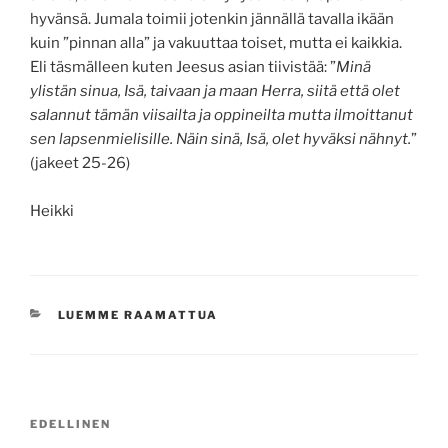
hyvänsä. Jumala toimii jotenkin jännällä tavalla ikään
kuin ”pinnan alla” ja vakuuttaa toiset, mutta ei kaikkia.
Eli täsmälleen kuten Jeesus asian tiivistää: ”
Minä
ylistän sinua, Isä, taivaan ja maan Herra, siitä että olet
salannut tämän viisailta ja oppineilta mutta ilmoittanut
sen lapsenmielisille. Näin sinä, Isä, olet hyväksi nähnyt.
”
(jakeet 25-26)
Heikki
KATEGORIAT
LUEMME RAAMATTUA
Artikkelien
Edellinen
EDELLINEN
selaus