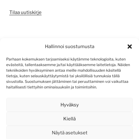
Tilaa uutiskirje
META
Hallinnoi suostumusta
Kirjaudu sisään
Parhaan kokemuksen tarjoamiseksi käytämme teknologioita, kuten
evästeitä, tallentaaksemme ja/tai käyttääksemme laitetietoja. Näiden
Sisältösyöte
tekniikoiden hyväksyminen antaa meille mahdollisuuden käsitellä
tietoja, kuten selauskäyttäytymistä tai yksilöllisiä tunnuksia tällä
Kommenttisyöte
sivustolla. Suostumuksen jättäminen tai peruuttaminen voi vaikuttaa
haitallisesti tiettyihin ominaisuuksiin ja toimintoihin.
WordPress.org
Hyväksy
Kiellä
Näytä asetukset