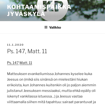
Siirry
KOHTAAMISPAIKKA
sisältöön
JYVÄSKYLÄ
Valikko
JULKAISTU
11.1.2020
Ps. 147, Matt. 11
Ps. 147
Matt. 11
Matteuksen evankeliumissa Johannes kyselee kuka
Jeesus on (mikä siis sinänsä on mielestäni hiukan
erikoista, kun Johannes kuitenkin oli jo paljon aiemmin
julistanut Jeesuksen messiaaksi, mutta ehkä epäily oli
iskenyt vankilassa istuessa…) ja Jeesus vastaa
viittaamalla siihen mitä tapahtuu: sairaat parantuvat ja