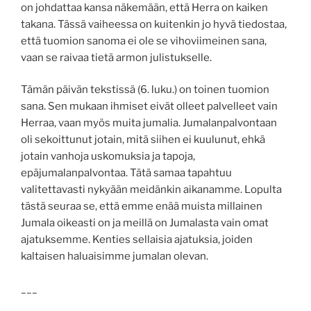
on johdattaa kansa näkemään, että Herra on kaiken
takana. Tässä vaiheessa on kuitenkin jo hyvä tiedostaa,
että tuomion sanoma ei ole se vihoviimeinen sana,
vaan se raivaa tietä armon julistukselle.
Tämän päivän tekstissä (6. luku.) on toinen tuomion
sana. Sen mukaan ihmiset eivät olleet palvelleet vain
Herraa, vaan myös muita jumalia. Jumalanpalvontaan
oli sekoittunut jotain, mitä siihen ei kuulunut, ehkä
jotain vanhoja uskomuksia ja tapoja,
epäjumalanpalvontaa. Tätä samaa tapahtuu
valitettavasti nykyään meidänkin aikanamme. Lopulta
tästä seuraa se, että emme enää muista millainen
Jumala oikeasti on ja meillä on Jumalasta vain omat
ajatuksemme. Kenties sellaisia ajatuksia, joiden
kaltaisen haluaisimme jumalan olevan.
___