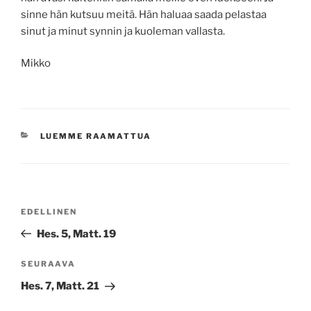
sinne hän kutsuu meitä. Hän haluaa saada pelastaa
sinut ja minut synnin ja kuoleman vallasta.
Mikko
KATEGORIAT
LUEMME RAAMATTUA
Artikkelien
Edellinen
EDELLINEN
selaus
artikkeli
Hes. 5, Matt. 19
Seuraava
SEURAAVA
artikkeli
Hes. 7, Matt. 21