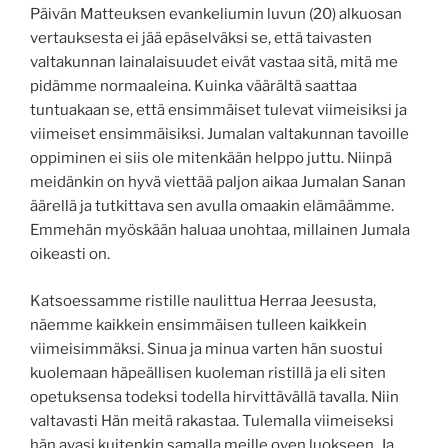
Päivän Matteuksen evankeliumin luvun (20) alkuosan
vertauksesta ei jää epäselväksi se, että taivasten
valtakunnan lainalaisuudet eivät vastaa sitä, mitä me
pidämme normaaleina. Kuinka väärältä saattaa
tuntuakaan se, että ensimmäiset tulevat viimeisiksi ja
viimeiset ensimmäisiksi. Jumalan valtakunnan tavoille
oppiminen ei siis ole mitenkään helppo juttu. Niinpä
meidänkin on hyvä viettää paljon aikaa Jumalan Sanan
äärellä ja tutkittava sen avulla omaakin elämäämme.
Emmehän myöskään haluaa unohtaa, millainen Jumala
oikeasti on.
Katsoessamme ristille naulittua Herraa Jeesusta,
näemme kaikkein ensimmäisen tulleen kaikkein
viimeisimmäksi. Sinua ja minua varten hän suostui
kuolemaan häpeällisen kuoleman ristillä ja eli siten
opetuksensa todeksi todella hirvittävällä tavalla. Niin
valtavasti Hän meitä rakastaa. Tulemalla viimeiseksi
hän avasi kuitenkin samalla meille oven luokseen. Ja