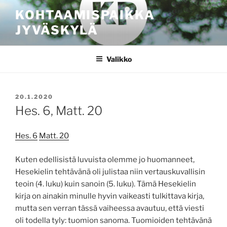
Siirry
KOHTAAMISPAIKKA
sisältöön
JYVÄSKYLÄ
Valikko
JULKAISTU
20.1.2020
Hes. 6, Matt. 20
Hes. 6
Matt. 20
Kuten edellisistä luvuista olemme jo huomanneet,
Hesekielin tehtävänä oli julistaa niin vertauskuvallisin
teoin (4. luku) kuin sanoin (5. luku). Tämä Hesekielin
kirja on ainakin minulle hyvin vaikeasti tulkittava kirja,
mutta sen verran tässä vaiheessa avautuu, että viesti
oli todella tyly: tuomion sanoma. Tuomioiden tehtävänä