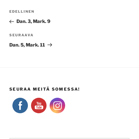
Artikkelien
Edellinen
EDELLINEN
selaus
artikkeli
Dan. 3, Mark. 9
Seuraava
SEURAAVA
artikkeli
Dan. 5, Mark. 11
SEURAA MEITÄ SOMESSA!