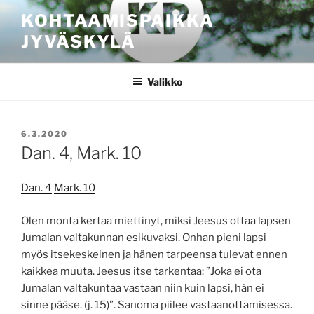
Siirry
KOHTAAMISPAIKKA
sisältöön
JYVÄSKYLÄ
Valikko
JULKAISTU
6.3.2020
Dan. 4, Mark. 10
Dan. 4
Mark. 10
Olen monta kertaa miettinyt, miksi Jeesus ottaa lapsen
Jumalan valtakunnan esikuvaksi. Onhan pieni lapsi
myös itsekeskeinen ja hänen tarpeensa tulevat ennen
kaikkea muuta. Jeesus itse tarkentaa: ”Joka ei ota
Jumalan valtakuntaa vastaan niin kuin lapsi, hän ei
sinne pääse. (j. 15)”. Sanoma piilee vastaanottamisessa.