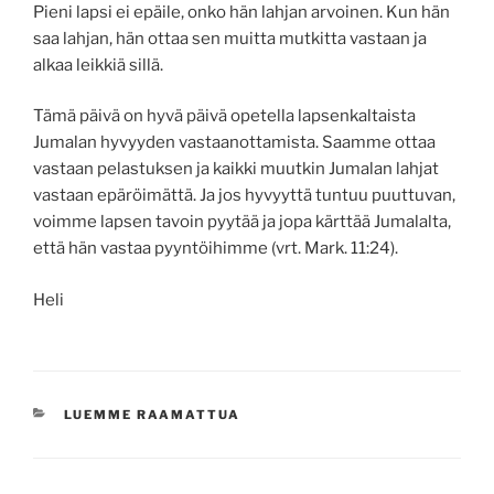
Pieni lapsi ei epäile, onko hän lahjan arvoinen. Kun hän
saa lahjan, hän ottaa sen muitta mutkitta vastaan ja
alkaa leikkiä sillä.
Tämä päivä on hyvä päivä opetella lapsenkaltaista
Jumalan hyvyyden vastaanottamista. Saamme ottaa
vastaan pelastuksen ja kaikki muutkin Jumalan lahjat
vastaan epäröimättä. Ja jos hyvyyttä tuntuu puuttuvan,
voimme lapsen tavoin pyytää ja jopa kärttää Jumalalta,
että hän vastaa pyyntöihimme (vrt. Mark. 11:24).
Heli
KATEGORIAT
LUEMME RAAMATTUA