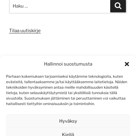
Etsi:
Haku
Tilaa uutiskirje
META
Hallinnoi suostumusta
Kirjaudu sisään
Parhaan kokemuksen tarjoamiseksi käytämme teknologioita, kuten
evästeitä, tallentaaksemme ja/tai käyttääksemme laitetietoja. Näiden
Sisältösyöte
tekniikoiden hyväksyminen antaa meille mahdollisuuden käsitellä
tietoja, kuten selauskäyttäytymistä tai yksilöllisiä tunnuksia tällä
Kommenttisyöte
sivustolla. Suostumuksen jättäminen tai peruuttaminen voi vaikuttaa
haitallisesti tiettyihin ominaisuuksiin ja toimintoihin.
WordPress.org
Hyväksy
Kiellä