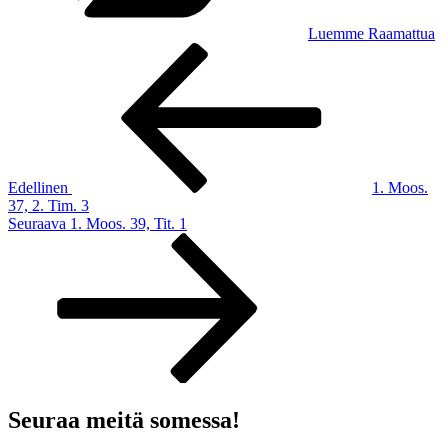
Luemme Raamattua
Artikkelien
Edellinen
artikkeli
selaus
Edellinen
1. Moos.
37, 2. Tim. 3
Seuraava
Seuraava
1. Moos. 39, Tit. 1
artikkeli
Seuraa meitä somessa!