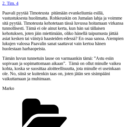
2. Tim. 4
Paavali pyytää Timoteusta pitämään evankeliumia esillä,
vastustuksesta huolimatta. Rohkeuskin on Jumalan lahja ja voimme
sitä pyytää. Timoteusta kehotetaan tässä luvussa hoitamaan virkansa
tunnollisesti. Tämä ei ole ainut kerta, kun hän sai tällaisen
kehotuksen, joten jäin miettimään, oliko hänellä taipumusta jättää
asiat kesken tai väistyä haasteiden edessä? En osaa sanoa. Aiempien
lukujen valossa Paavalin sanat saattavat vain kertoa hänen
huolestaan harhaopeista.
Tämän luvun tunnetuin lause on varmaankin tämä: ”Astu esiin
sopivaan ja sopimattomaan aikaan”. Tämä on ollut minulle vaikea
kohta, koska se suosittaa aloitteellisuutta, jota minulle ei useinkaan
ole. No, siinä se kuitenkin taas on, joten jätän sen sisimpääni
vaikuttamaan ja muhimaan.
Marko
Kategoriat