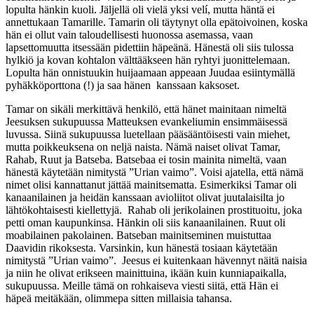
lopulta hänkin kuoli. Jäljellä oli vielä yksi velí, mutta häntä ei
annettukaan Tamarille. Tamarin oli täytynyt olla epätoivoinen, koska
hän ei ollut vain taloudellisesti huonossa asemassa, vaan
lapsettomuutta itsessään pidettiin häpeänä. Hänestä oli siis tulossa
hylkiö ja kovan kohtalon välttääkseen hän ryhtyi juonittelemaan.
Lopulta hän onnistuukin huijaamaan appeaan Juudaa esiintymällä
pyhäkköporttona (!) ja saa hänen kanssaan kaksoset.
Tamar on sikäli merkittävä henkilö, että hänet mainitaan nimeltä
Jeesuksen sukupuussa Matteuksen evankeliumin ensimmäisessä
luvussa. Siinä sukupuussa luetellaan pääsääntöisesti vain miehet,
mutta poikkeuksena on neljä naista. Nämä naiset olivat Tamar,
Rahab, Ruut ja Batseba. Batsebaa ei tosin mainita nimeltä, vaan
hänestä käytetään nimitystä ”Urian vaimo”. Voisi ajatella, että nämä
nimet olisi kannattanut jättää mainitsematta. Esimerkiksi Tamar oli
kanaanilainen ja heidän kanssaan avioliitot olivat juutalaisilta jo
lähtökohtaisesti kiellettyjä. Rahab oli jerikolainen prostituoitu, joka
petti oman kaupunkinsa. Hänkin oli siis kanaanilainen. Ruut oli
moabilainen pakolainen. Batseban mainitseminen muistuttaa
Daavidin rikoksesta. Varsinkin, kun hänestä tosiaan käytetään
nimitystä ”Urian vaimo”. Jeesus ei kuitenkaan hävennyt näitä naisia
ja niin he olivat erikseen mainittuina, ikään kuin kunniapaikalla,
sukupuussa. Meille tämä on rohkaiseva viesti siitä, että Hän ei
häpeä meitäkään, olimmepa sitten millaisia tahansa.