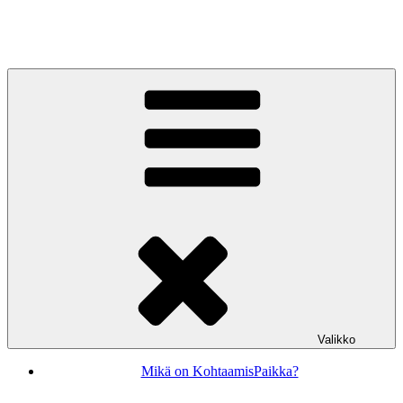
Siirry
sisältöön
KohtaamisPaikka Jyväskylä
Valikko
Mikä on KohtaamisPaikka?