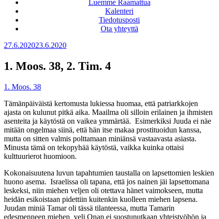
Luemme Raamattua
Kalenteri
Tiedotusposti
Ota yhteyttä
Julkaistu
27.6.2020
23.6.2020
1. Moos. 38, 2. Tim. 4
1. Moos. 38
Tämänpäiväistä kertomusta lukiessa huomaa, että patriarkkojen
ajasta on kulunut pitkä aika. Maailma oli silloin erilainen ja ihmisten
asenteita ja käytöstä on vaikea ymmärtää. Esimerkiksi Juuda ei näe
mitään ongelmaa siinä, että hän itse makaa prostituoidun kanssa,
mutta on sitten valmis polttamaan miniänsä vastaavasta asiasta.
Minusta tämä on tekopyhää käytöstä, vaikka kuinka ottaisi
kulttuurierot huomioon.
Kokonaisuutena luvun tapahtumien taustalla on lapsettomien leskien
huono asema. Israelissa oli tapana, että jos nainen jäi lapsettomana
leskeksi, niin miehen veljen oli otettava hänet vaimokseen, mutta
heidän esikoistaan pidettiin kuitenkin kuolleen miehen lapsena.
Juudan miniä Tamar oli tässä tilanteessa, mutta Tamarin
edesmenneen miehen veli Onan ei suostunutkaan yhteistyöhön ja