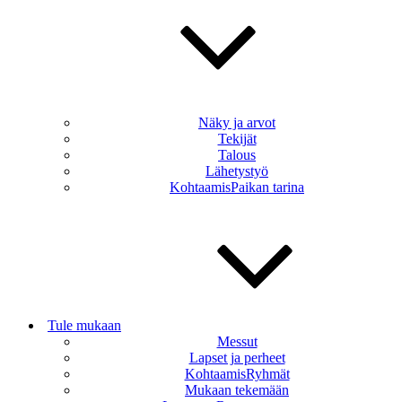
Näky ja arvot
Tekijät
Talous
Lähetystyö
KohtaamisPaikan tarina
Tule mukaan
Messut
Lapset ja perheet
KohtaamisRyhmät
Mukaan tekemään