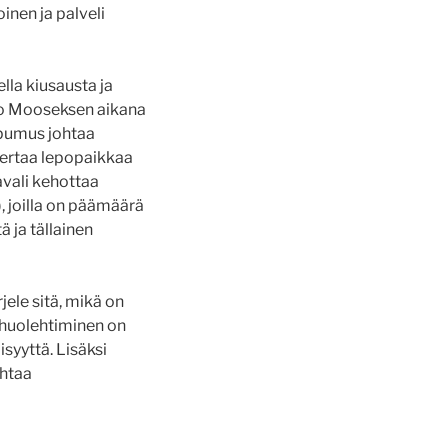
inen ja palveli
ella kiusausta ja
jo Mooseksen aikana
opumus johtaa
vertaa lepopaikkaa
aavali kehottaa
, joilla on päämäärä
ä ja tällainen
ele sitä, mikä on
 huolehtiminen on
syyttä. Lisäksi
ohtaa