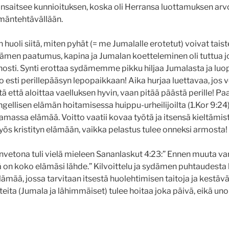
ansaitsee kunnioituksen, koska oli Herransa luottamuksen arvo
mäntehtävällään.
 huoli siitä, miten pyhät (= me Jumalalle erotetut) voivat taist
dämen paatumus, kapina ja Jumalan koetteleminen oli tuttua 
onosti. Synti erottaa sydämemme pikku hiljaa Jumalasta ja lu
esti perillepääsyn lepopaikkaan! Aika hurjaa luettavaa, jos 
itä että aloittaa vaelluksen hyvin, vaan pitää päästä perille! P
gellisen elämän hoitamisessa huippu-urheilijoilta (1.Kor 9:24)
aamassa elämää. Voitto vaatii kovaa työtä ja itsensä kieltämist
yös kristityn elämään, vaikka pelastus tulee onneksi armosta!
nvetona tuli vielä mieleen Sananlaskut 4:23:” Ennen muuta varj
ä on koko elämäsi lähde.” Kilvoittelu ja sydämen puhtaudesta
ämää, jossa tarvitaan itsestä huolehtimisen taitoja ja kestäväi
eita (Jumala ja lähimmäiset) tulee hoitaa joka päivä, eikä un