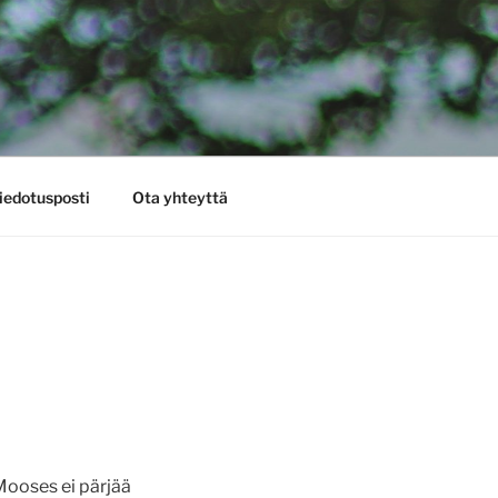
iedotusposti
Ota yhteyttä
Mooses ei pärjää