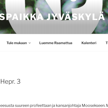
SPAIKKA JYVÄSKYLÄ
Tule mukaan
Luemme Raamattua
Kalenteri
T
 Hepr. 3
Jeesusta suureen profeettaan ja kansanjohtaja Moosekseen. 