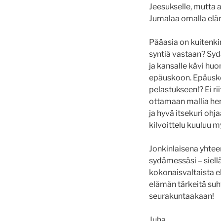
Jeesukselle, mutta 
Jumalaa omalla elä
Pääasia on kuitenkin
syntiä vastaan? Sy
ja kansalle kävi hu
epäuskoon. Epäusko 
pelastukseen!? Ei ri
ottamaan mallia hen
ja hyvä itsekuri ohj
kilvoittelu kuuluu m
Jonkinlaisena yhtee
sydämessäsi – siell
kokonaisvaltaista el
elämän tärkeitä suht
seurakuntaakaan!
Juha