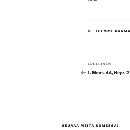
KATEGORIAT
LUEMME RAAM
Artikkelien
Edellinen
EDELLINEN
selaus
artikkeli
1. Moos. 44, Hepr. 2
SEURAA MEITÄ SOMESSA!