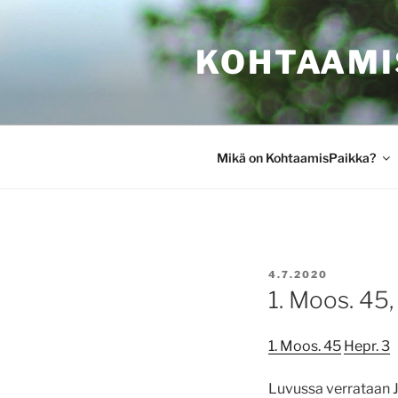
Siirry
sisältöön
KOHTAAMI
Mikä on KohtaamisPaikka?
JULKAISTU
4.7.2020
1. Moos. 45,
1. Moos. 45
Hepr. 3
Luvussa verrataan 