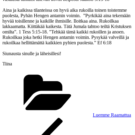
Aina ja kaikissa tilanteissa on hyvä aika rukoilla toinen toistemme
puolesta, Pyhän Hengen antamin voimin. ”Pyrkikää aina tekemään
hyvää toisillenne ja kaikille ihmisille. Iloitkaa aina. Rukoilkaa
lakkaamatta. Kiittäkää kaikesta. Tätä Jumala tahtoo teiltä Kristuksen
omilta”. 1 Tess 5:15-18. ”Tehkää tämä kaikki rukoillen ja anoen.
Rukoilkaa joka hetki Hengen antamin voimin. Pysykää valveillä ja
rukoilkaa hellittämättä kaikkien pyhien puolesta.” Ef 6:18
Siunausta sinulle ja läheisillesi!
Tiina
Kategoriat
Luemme Raamattua
Artikkelien
Edellinen
artikkeli
selaus