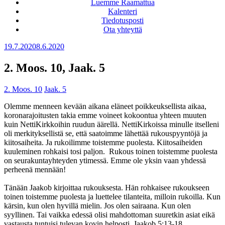
Luemme Raamattua
Kalenteri
Tiedotusposti
Ota yhteyttä
Julkaistu
19.7.2020
8.6.2020
2. Moos. 10, Jaak. 5
2. Moos. 10
Jaak. 5
Olemme menneen kevään aikana eläneet poikkeuksellista aikaa,
koronarajoitusten takia emme voineet kokoontua yhteen muuten
kuin NettiKirkkoihin ruudun äärellä. NettiKirkoissa minulle itselleni
oli merkityksellistä se, että saatoimme lähettää rukouspyyntöjä ja
kiitosaiheita. Ja rukoilimme toistemme puolesta. Kiitosaiheiden
kuuleminen rohkaisi tosi paljon. Rukous toinen toistemme puolesta
on seurakuntayhteyden ytimessä. Emme ole yksin vaan yhdessä
perheenä mennään!
Tänään Jaakob kirjoittaa rukouksesta. Hän rohkaisee rukoukseen
toinen toistemme puolesta ja luettelee tilanteita, milloin rukoilla. Kun
kärsin, kun olen hyvillä mielin. Jos olen sairaana. Kun olen
syyllinen. Tai vaikka edessä olisi mahdottoman suuretkin asiat eikä
vastausta tuntuisi tulevan kovin helposti. Jaakob 5:13-18