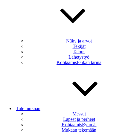
Näky ja arvot
Tekijät
Talous
Lähetystyö
KohtaamisPaikan tarina
Tule mukaan
Messut
Lapset ja perheet
KohtaamisRyhmät
Mukaan tekemään