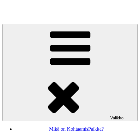
Siirry
sisältöön
KohtaamisPaikka Jyväskylä
Valikko
Mikä on KohtaamisPaikka?