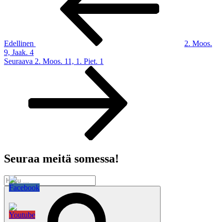
Edellinen
2. Moos.
9, Jaak. 4
Seuraava
Seuraava
2. Moos. 11, 1. Piet. 1
artikkeli
Seuraa meitä somessa!
Etsi:
Haku