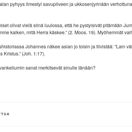
alan pyhyys ilmestyi savupilveen ja ukkosenjyrinään verhottuna
set olivat vielä siinä luulossa, että he pystyisivät pitämään Ju
emme kaiken, mitä Herra käskee.” (2. Moos. 19). Myöhemmät vaihee
storiassa Johannes näkee asian jo toisin ja tiivistää: ”Lain vä
s Kristus.” (Joh. 1:17).
ankeliumin sanat merkitsevät sinulle tänään?
TTUA