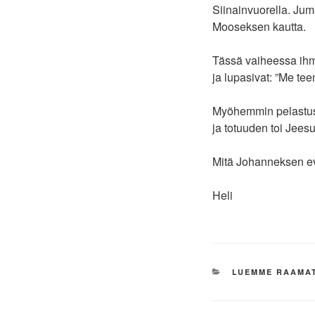
Siinainvuorella. Jum
Mooseksen kautta.
Tässä vaiheessa ihmi
ja lupasivat: ”Me te
Myöhemmin pelastushi
ja totuuden toi Jeesu
Mitä Johanneksen ev
Heli
KATEGORIAT
LUEMME RAAMA