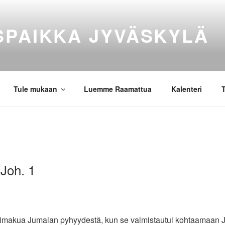
SPAIKKA JYVÄSKYLÄ
Tule mukaan
Luemme Raamattua
Kalenteri
T
 Joh. 1
esimakua Jumalan pyhyydestä, kun se valmistautui kohtaamaan