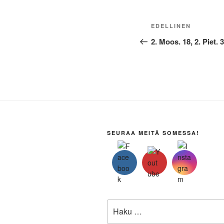
Artikkelien
Edellinen
EDELLINEN
selaus
artikkeli
2. Moos. 18, 2. Piet. 3
SEURAA MEITÄ SOMESSA!
Etsi: