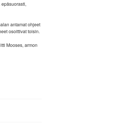
 epäsuorasti,
malan antamat ohjeet
t osoittivat toisin.
litti Mooses, armon