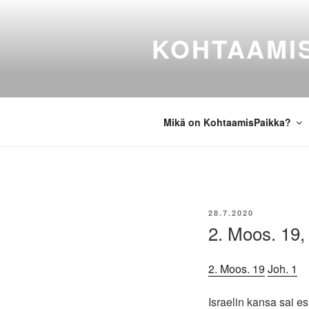
Siirry
sisältöön
KOHTAAMI
Mikä on KohtaamisPaikka?
JULKAISTU
28.7.2020
2. Moos. 19,
2. Moos. 19
Joh. 1
Israelin kansa sai 