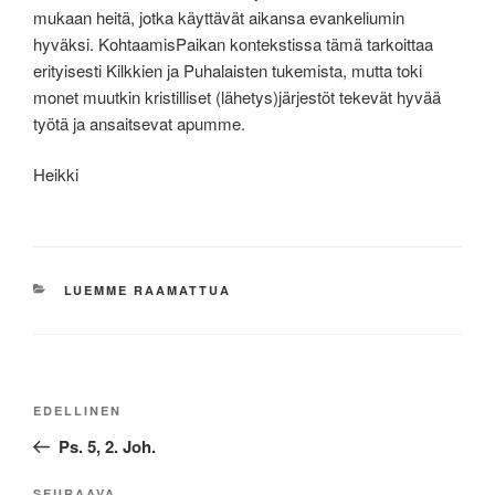
mukaan heitä, jotka käyttävät aikansa evankeliumin
hyväksi. KohtaamisPaikan kontekstissa tämä tarkoittaa
erityisesti Kilkkien ja Puhalaisten tukemista, mutta toki
monet muutkin kristilliset (lähetys)järjestöt tekevät hyvää
työtä ja ansaitsevat apumme.
Heikki
KATEGORIAT
LUEMME RAAMATTUA
Artikkelien
Edellinen
EDELLINEN
selaus
artikkeli
Ps. 5, 2. Joh.
SEURAAVA