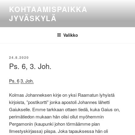
Siirry
KOHTAAMISPAIKKA
sisältöön
JYVÄSKYLÄ
Valikko
JULKAISTU
24.8.2020
Ps. 6, 3. Joh.
Ps. 6
3. Joh.
Kolmas Johanneksen kirje on yksi Raamatun lyhyistä
kirjoista, ”postikortti” jonka apostoli Johannes lähetti
Gaiukselle. Emme tarkkaan ottaen tiedä, kuka Gaius on,
perimätiedon mukaan hän olisi ollut myöhemmin
Pergamonin (kaupunki johon törmäämme pian
Ilmestyskirjassa) piispa. Joka tapauksessa hän oli