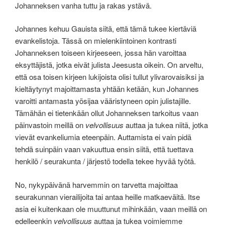
Johanneksen vanha tuttu ja rakas ystävä.
Johannes kehuu Gauista siitä, että tämä tukee kiertäviä
evankelistoja. Tässä on mielenkiintoinen kontrasti
Johanneksen toiseen kirjeeseen, jossa hän varoittaa
eksyttäjistä, jotka eivät julista Jeesusta oikein. On arveltu,
että osa toisen kirjeen lukijoista olisi tullut ylivarovaisiksi ja
kieltäytynyt majoittamasta yhtään ketään, kun Johannes
varoitti antamasta yösijaa vääristyneen opin julistajille.
Tämähän ei tietenkään ollut Johanneksen tarkoitus vaan
päinvastoin meillä on
velvollisuus
auttaa ja tukea niitä, jotka
vievät evankeliumia eteenpäin. Auttamista ei vain pidä
tehdä suinpäin vaan vakuuttua ensin siitä, että tuettava
henkilö / seurakunta / järjestö todella tekee hyvää työtä.
No, nykypäivänä harvemmin on tarvetta majoittaa
seurakunnan vierailijoita tai antaa heille matkaeväitä. Itse
asia ei kuitenkaan ole muuttunut mihinkään, vaan meillä on
edelleenkin
velvollisuus
auttaa ja tukea voimiemme