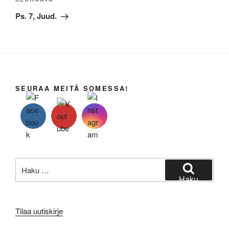
Seuraava
artikkeli
Ps. 7, Juud.
SEURAA MEITÄ SOMESSA!
Etsi:
Haku
Tilaa uutiskirje