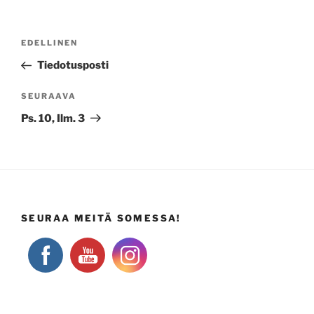
Artikkelien
Edellinen
EDELLINEN
selaus
artikkeli
Tiedotusposti
Seuraava
SEURAAVA
artikkeli
Ps. 10, Ilm. 3
SEURAA MEITÄ SOMESSA!