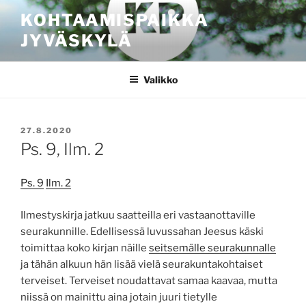
Siirry
KOHTAAMISPAIKKA
sisältöön
JYVÄSKYLÄ
Valikko
JULKAISTU
27.8.2020
Ps. 9, Ilm. 2
Ps. 9
Ilm. 2
Ilmestyskirja jatkuu saatteilla eri vastaanottaville
seurakunnille. Edellisessä luvussahan Jeesus käski
toimittaa koko kirjan näille
seitsemälle seurakunnalle
ja tähän alkuun hän lisää vielä seurakuntakohtaiset
terveiset. Terveiset noudattavat samaa kaavaa, mutta
niissä on mainittu aina jotain juuri tietylle