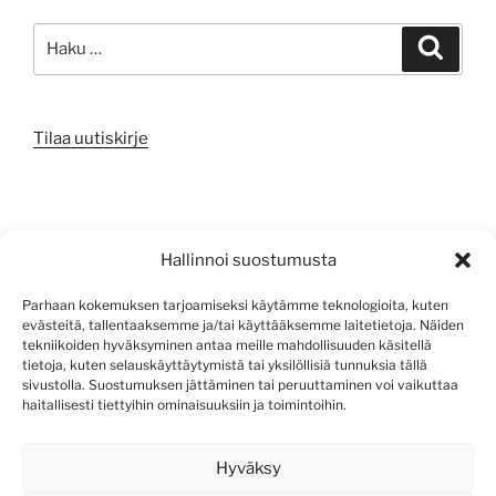
Etsi:
Haku
Tilaa uutiskirje
META
Hallinnoi suostumusta
Kirjaudu sisään
Parhaan kokemuksen tarjoamiseksi käytämme teknologioita, kuten
evästeitä, tallentaaksemme ja/tai käyttääksemme laitetietoja. Näiden
Sisältösyöte
tekniikoiden hyväksyminen antaa meille mahdollisuuden käsitellä
tietoja, kuten selauskäyttäytymistä tai yksilöllisiä tunnuksia tällä
Kommenttisyöte
sivustolla. Suostumuksen jättäminen tai peruuttaminen voi vaikuttaa
haitallisesti tiettyihin ominaisuuksiin ja toimintoihin.
WordPress.org
Hyväksy