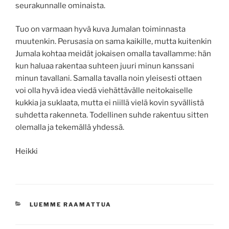
seurakunnalle ominaista.
Tuo on varmaan hyvä kuva Jumalan toiminnasta
muutenkin. Perusasia on sama kaikille, mutta kuitenkin
Jumala kohtaa meidät jokaisen omalla tavallamme: hän
kun haluaa rakentaa suhteen juuri minun kanssani
minun tavallani. Samalla tavalla noin yleisesti ottaen
voi olla hyvä idea viedä viehättävälle neitokaiselle
kukkia ja suklaata, mutta ei niillä vielä kovin syvällistä
suhdetta rakenneta. Todellinen suhde rakentuu sitten
olemalla ja tekemällä yhdessä.
Heikki
KATEGORIAT
LUEMME RAAMATTUA